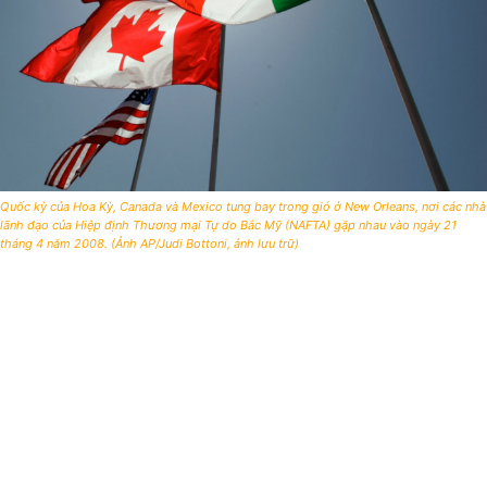
Quốc kỳ của Hoa Kỳ, Canada và Mexico tung bay trong gió ở New Orleans, nơi các nhà
lãnh đạo của Hiệp định Thương mại Tự do Bắc Mỹ (NAFTA) gặp nhau vào ngày 21
tháng 4 năm 2008. (Ảnh AP/Judi Bottoni, ảnh lưu trữ)