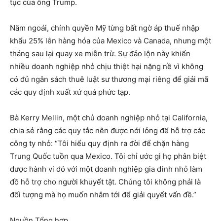
tục của ông Trump.
Năm ngoái, chính quyền Mỹ từng bất ngờ áp thuế nhập
khẩu 25% lên hàng hóa của Mexico và Canada, nhưng một
tháng sau lại quay xe miễn trừ. Sự đảo lộn này khiến
nhiều doanh nghiệp nhỏ chịu thiệt hại nặng nề vì không
có đủ ngân sách thuê luật sư thương mại riêng để giải mã
các quy định xuất xứ quá phức tạp.
Bà Kerry Mellin, một chủ doanh nghiệp nhỏ tại California,
chia sẻ rằng các quy tắc nên được nới lỏng để hỗ trợ các
công ty nhỏ: “Tôi hiểu quy định ra đời để chặn hàng
Trung Quốc tuồn qua Mexico. Tôi chỉ ước gì họ phân biệt
được hành vi đó với một doanh nghiệp gia đình nhỏ làm
đồ hỗ trợ cho người khuyết tật. Chúng tôi không phải là
đối tượng mà họ muốn nhắm tới để giải quyết vấn đề.”
Nguồn Tổng hợp