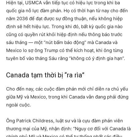
Hiện tại, USMCA vẫn tiếp tục có hiệu lực trong khi ba
quốc gia nỗ lực đàm phán. Họ có thời hạn từ nay cho đến
năm 2036 để đạt được sự đồng thuận, nếu không hiệp
định sẽ hết hiệu lực. Trong khi đó, bất kỳ quốc gia nào
cũng có quyền rút khỏi hiệp định nếu thông báo trước
sáu tháng — một “nút bấm báo động” mà Canada và
Mexico lo sợ ông Trump có thể kích hoạt, khi ông từng
tuyên bố vào tháng Sáu rằng “không có ý định gia hạn”.
Canada tạm thời bị “ra rìa”
Cho đến nay, các cuộc đàm phán mới chỉ diễn ra chủ yếu
giữa Mỹ và Mexico, trong khi Canada vẫn đang phải đứng
ngoài cuộc.
Ông Patrick Childress, luật sư và là cựu đàm phán viên
thương mại của Mỹ, nhận định: “Nguy cơ đối với Canada là
chính phủ Mỹ và Mexico có thể tự thống nhất các điều