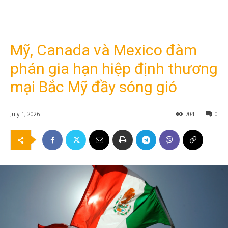
Mỹ, Canada và Mexico đàm
phán gia hạn hiệp định thương
mại Bắc Mỹ đầy sóng gió
July 1, 2026
704
0