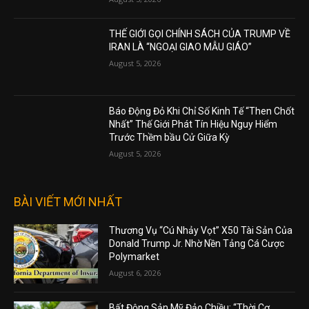
THẾ GIỚI GỌI CHÍNH SÁCH CỦA TRUMP VỀ
IRAN LÀ “NGOẠI GIAO MẪU GIÁO”
August 5, 2026
Báo Động Đỏ Khi Chỉ Số Kinh Tế “Then Chốt
Nhất” Thế Giới Phát Tín Hiệu Nguy Hiểm
Trước Thềm bầu Cử Giữa Kỳ
August 5, 2026
BÀI VIẾT MỚI NHẤT
Thương Vụ “Cú Nhảy Vọt” X50 Tài Sản Của
Donald Trump Jr. Nhờ Nền Tảng Cá Cược
Polymarket
August 6, 2026
Bất Động Sản Mỹ Đảo Chiều: “Thời Cơ