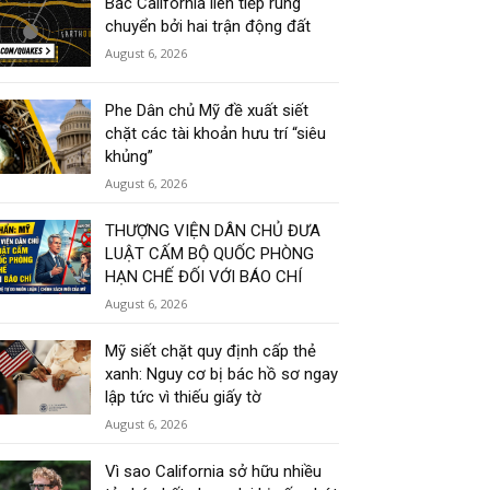
Bắc California liên tiếp rung
chuyển bởi hai trận động đất
August 6, 2026
Phe Dân chủ Mỹ đề xuất siết
chặt các tài khoản hưu trí “siêu
khủng”
August 6, 2026
THƯỢNG VIỆN DÂN CHỦ ĐƯA
LUẬT CẤM BỘ QUỐC PHÒNG
HẠN CHẾ ĐỐI VỚI BÁO CHÍ
August 6, 2026
Mỹ siết chặt quy định cấp thẻ
xanh: Nguy cơ bị bác hồ sơ ngay
lập tức vì thiếu giấy tờ
August 6, 2026
Vì sao California sở hữu nhiều