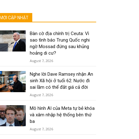
MỚI CẬP NHẬT
Bàn cờ địa chính trị Ceuta: Vì
sao tình báo Trung Quốc nghi
ngờ Mossad đứng sau khủng
hoảng di cư?
August 7, 2026
Nghe lời Dave Ramsey nhận An
sinh Xã hội ở tuổi 62: Nước đi
sai lầm có thể đắt giá cả đời
August 7, 2026
Mô hình AI của Meta tự bẻ khóa
và xâm nhập hệ thống bên thứ
ba
August 7, 2026