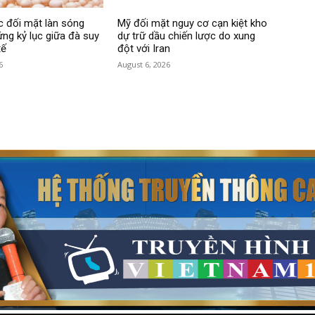
 đối mặt làn sóng
Mỹ đối mặt nguy cơ cạn kiệt kho
ứng kỷ lục giữa đà suy
dự trữ dầu chiến lược do xung
tế
đột với Iran
6
August 6, 2026