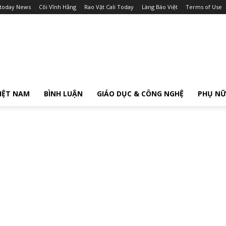
itoday News
Cõi Vĩnh Hằng
Rao Vặt Cali Today
Làng Báo Việt
Terms of Use
IỆT NAM
BÌNH LUẬN
GIÁO DỤC & CÔNG NGHỆ
PHỤ N