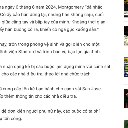
ảy ra ngày 6 tháng 6 năm 2024, Montgomery “đã nhấc
 Cô ấy bảo hắn dừng lại, nhưng hắn không chịu, cuối
 giữa cẳng tay và bắp tay của mình. Khoảng thời gian
hấy hắn buông cô ra, khiến cô ngã gục xuống sàn.”
ạy, trốn trong phòng vệ sinh và gọi điện cho một
h viện Stanford và trình báo vụ bạo lực gia đình.
ã nhận dạng kẻ bị cáo buộc lạm dụng mình với cảnh sát
cho các nhà điều tra, theo lời nhà chức trách.
ã cung cấp tên kẻ bạo hành cho cảnh sát San Jose.
p thêm thông tin cho các nhà điều tra.
 đệ đơn kiện người phụ nữ này, cáo buộc cô ta phỉ
ụ tấn công.