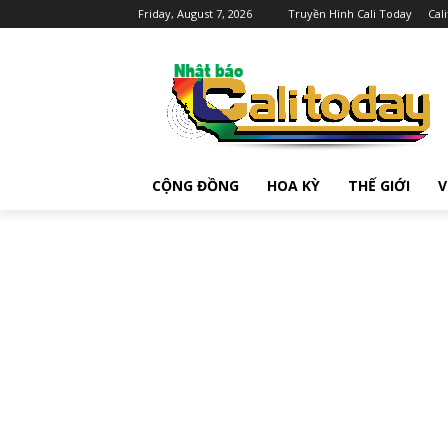
Friday, August 7, 2026
Truyền Hình Cali Today
Cal
CỘNG ĐỒNG
HOA KỲ
THẾ GIỚI
V