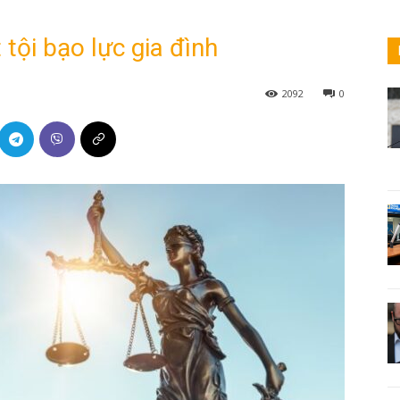
tội bạo lực gia đình
2092
0