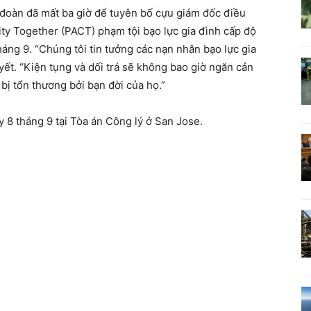
m đoàn đã mất ba giờ để tuyên bố cựu giám đốc điều
y Together (PACT) phạm tội bạo lực gia đình cấp độ
háng 9. “Chúng tôi tin tưởng các nạn nhân bạo lực gia
ết. “Kiện tụng và dối trá sẽ không bao giờ ngăn cản
bị tổn thương bởi bạn đời của họ.”
y 8 tháng 9 tại Tòa án Công lý ở San Jose.