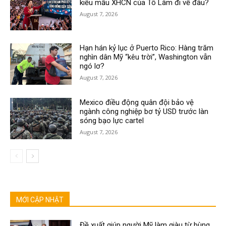
kiểu mẫu XHCN của Tô Lâm đi về đâu?
August 7, 2026
Hạn hán kỷ lục ở Puerto Rico: Hàng trăm
nghìn dân Mỹ “kêu trời”, Washington vẫn
ngó lơ?
August 7, 2026
Mexico điều động quân đội bảo vệ
ngành công nghiệp bơ tỷ USD trước làn
sóng bạo lực cartel
August 7, 2026
MỚI CẬP NHẬT
Đề xuất giúp người Mỹ làm giàu từ bùng