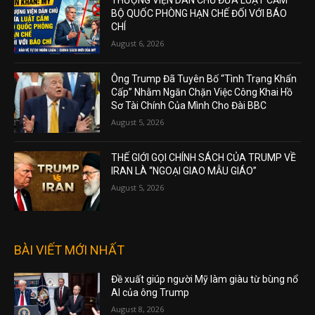
THƯỢNG VIỆN DÂN CHỦ ĐƯA LUẬT CẤM
BỘ QUỐC PHÒNG HẠN CHẾ ĐỐI VỚI BÁO
CHÍ
August 6, 2026
Ông Trump Đã Tuyên Bố “Tình Trạng Khẩn
Cấp” Nhằm Ngăn Chặn Việc Công Khai Hồ
Sơ Tài Chính Của Mình Cho Đài BBC
August 5, 2026
THẾ GIỚI GỌI CHÍNH SÁCH CỦA TRUMP VỀ
IRAN LÀ “NGOẠI GIAO MẪU GIÁO”
August 5, 2026
BÀI VIẾT MỚI NHẤT
Đề xuất giúp người Mỹ làm giàu từ bùng nổ
AI của ông Trump
August 8, 2026