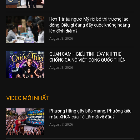
Hơn 1 triệu người Mỹ rời bỏ thị trường lao
động: Điều gì đang đẩy cuộc khủng hoảng
lên đỉnh điểm?
August 8, 2026
QUẬN CAM – BIỂU TÌNH ĐẦY KHÍ THẾ
CHỐNG CA NÔ VIỆT CỘNG QUỐC THIÊN
August 8, 2026
VIDEO MỚI NHẤT
Phương Hằng gây bão mạng, Phường kiểu
mẫu XHCN của Tô Lâm đi về đâu?
August 7, 2026