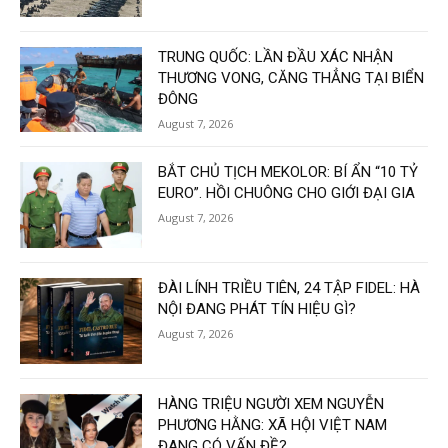
TRUNG QUỐC: LẦN ĐẦU XÁC NHẬN
THƯƠNG VONG, CĂNG THẲNG TẠI BIỂN
ĐÔNG
August 7, 2026
BẮT CHỦ TỊCH MEKOLOR: BÍ ẨN “10 TỶ
EURO”. HỒI CHUÔNG CHO GIỚI ĐẠI GIA
August 7, 2026
ĐÀI LÍNH TRIỀU TIÊN, 24 TẬP FIDEL: HÀ
NỘI ĐANG PHÁT TÍN HIỆU GÌ?
August 7, 2026
HÀNG TRIỆU NGƯỜI XEM NGUYỄN
PHƯƠNG HẰNG: XÃ HỘI VIỆT NAM
ĐANG CÓ VẤN ĐỀ?