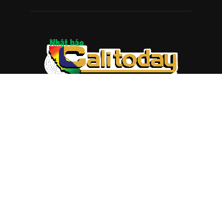
ABOUT US
Trang web
baocalitoday.com
là sản phẩm của Hệ Thống
Truyền Thông Cali Today
Tòa soạn: 1310 Tully Road #109, San Jose, CA 95122
Tel: (408) 482-6527
Contact us:
nam@baocalitoday.com