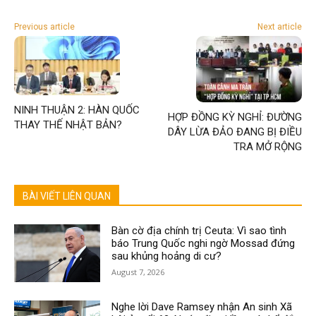
Previous article
Next article
NINH THUẬN 2: HÀN QUỐC
HỢP ĐỒNG KỲ NGHỈ: ĐƯỜNG
THAY THẾ NHẬT BẢN?
DÂY LỪA ĐẢO ĐANG BỊ ĐIỀU
TRA MỞ RỘNG
BÀI VIẾT LIÊN QUAN
Bàn cờ địa chính trị Ceuta: Vì sao tình
báo Trung Quốc nghi ngờ Mossad đứng
sau khủng hoảng di cư?
August 7, 2026
Nghe lời Dave Ramsey nhận An sinh Xã