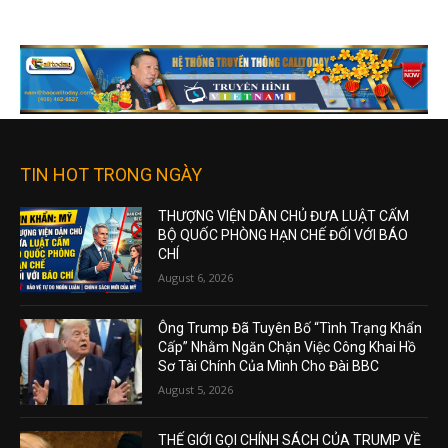
TIN HOT TRONG NGÀY
THƯỢNG VIỆN DÂN CHỦ ĐƯA LUẬT CẤM
BỘ QUỐC PHÒNG HẠN CHẾ ĐỐI VỚI BÁO
CHÍ
August 6, 2026
Ông Trump Đã Tuyên Bố “Tình Trạng Khẩn
Cấp” Nhằm Ngăn Chặn Việc Công Khai Hồ
Sơ Tài Chính Của Mình Cho Đài BBC
August 5, 2026
THẾ GIỚI GỌI CHÍNH SÁCH CỦA TRUMP VỀ