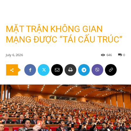
MẶT TRẬN KHÔNG GIAN
MẠNG ĐƯỢC “TÁI CẤU TRÚC”
July 6, 2026
646
0