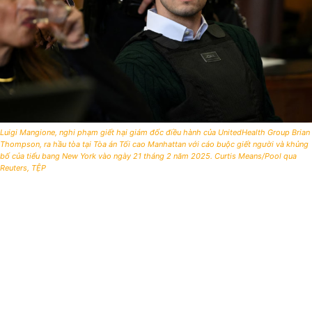
Luigi Mangione, nghi phạm giết hại giám đốc điều hành của UnitedHealth Group Brian
Thompson, ra hầu tòa tại Tòa án Tối cao Manhattan với cáo buộc giết người và khủng
bố của tiểu bang New York vào ngày 21 tháng 2 năm 2025. Curtis Means/Pool qua
Reuters, TỆP