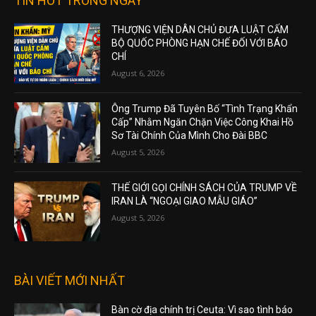
TIN HOT TRONG NGÀY
THƯỢNG VIỆN DÂN CHỦ ĐƯA LUẬT CẤM
BỘ QUỐC PHÒNG HẠN CHẾ ĐỐI VỚI BÁO
CHÍ
August 6, 2026
Ông Trump Đã Tuyên Bố “Tình Trạng Khẩn
Cấp” Nhằm Ngăn Chặn Việc Công Khai Hồ
Sơ Tài Chính Của Mình Cho Đài BBC
August 5, 2026
THẾ GIỚI GỌI CHÍNH SÁCH CỦA TRUMP VỀ
IRAN LÀ “NGOẠI GIAO MẪU GIÁO”
August 5, 2026
BÀI VIẾT MỚI NHẤT
Bàn cờ địa chính trị Ceuta: Vì sao tình báo