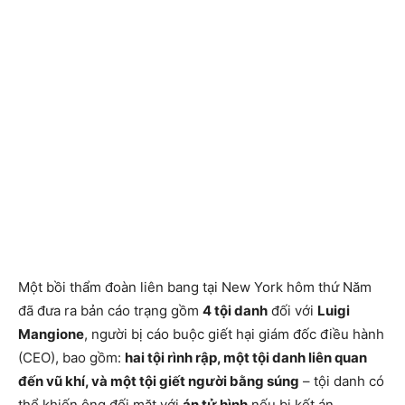
Một bồi thẩm đoàn liên bang tại New York hôm thứ Năm
đã đưa ra bản cáo trạng gồm
4 tội danh
đối với
Luigi
Mangione
, người bị cáo buộc giết hại giám đốc điều hành
(CEO), bao gồm:
hai tội rình rập, một tội danh liên quan
đến vũ khí, và một tội giết người bằng súng
– tội danh có
thể khiến ông đối mặt với
án tử hình
nếu bị kết án.