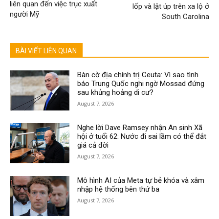
liên quan đến việc trục xuất
lốp và lật úp trên xa lộ ở
người Mỹ
South Carolina
BÀI VIẾT LIÊN QUAN
Bàn cờ địa chính trị Ceuta: Vì sao tình
báo Trung Quốc nghi ngờ Mossad đứng
sau khủng hoảng di cư?
August 7, 2026
Nghe lời Dave Ramsey nhận An sinh Xã
hội ở tuổi 62: Nước đi sai lầm có thể đắt
giá cả đời
August 7, 2026
Mô hình AI của Meta tự bẻ khóa và xâm
nhập hệ thống bên thứ ba
August 7, 2026