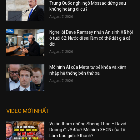
Trung Quốc nghi ngờ Mossad đứng sau
khủng hoảng di cư?
August 7, 2026
Nghe lời Dave Ramsey nhận An sinh Xã hội
ở tuổi 62: Nước đi sai lầm có thể đắt giá cả
đời
August 7, 2026
Mô hình AI của Meta tự bẻ khóa và xâm
nhập hệ thống bên thứ ba
August 7, 2026
VIDEO MỚI NHẤT
Vụ án tham nhũng Sheng Thao – David
Duong đi về đâu? Mô hình XHCN của Tô
Lâm bao giờ sẽ thành?