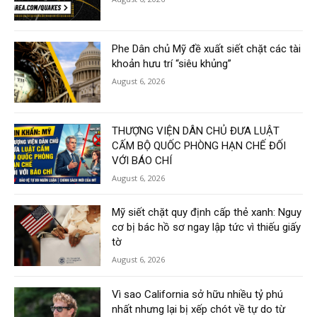
Phe Dân chủ Mỹ đề xuất siết chặt các tài
khoản hưu trí “siêu khủng”
August 6, 2026
THƯỢNG VIỆN DÂN CHỦ ĐƯA LUẬT
CẤM BỘ QUỐC PHÒNG HẠN CHẾ ĐỐI
VỚI BÁO CHÍ
August 6, 2026
Mỹ siết chặt quy định cấp thẻ xanh: Nguy
cơ bị bác hồ sơ ngay lập tức vì thiếu giấy
tờ
August 6, 2026
Vì sao California sở hữu nhiều tỷ phú
nhất nhưng lại bị xếp chót về tự do từ