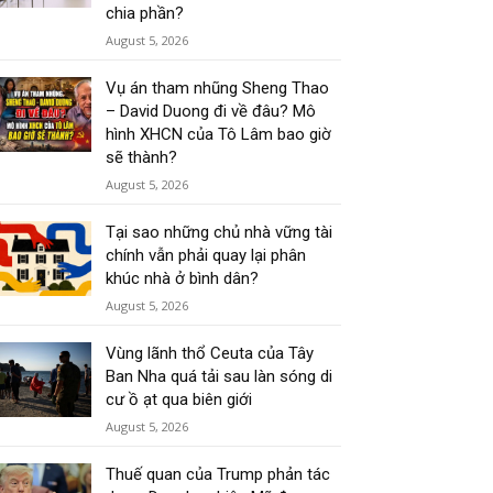
chia phần?
August 5, 2026
Vụ án tham nhũng Sheng Thao
– David Duong đi về đâu? Mô
hình XHCN của Tô Lâm bao giờ
sẽ thành?
August 5, 2026
Tại sao những chủ nhà vững tài
chính vẫn phải quay lại phân
khúc nhà ở bình dân?
August 5, 2026
Vùng lãnh thổ Ceuta của Tây
Ban Nha quá tải sau làn sóng di
cư ồ ạt qua biên giới
August 5, 2026
Thuế quan của Trump phản tác