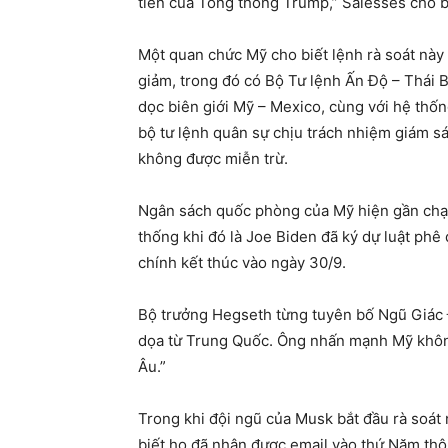
tiên của Tổng thống Trump,” Salesses cho b
Một quan chức Mỹ cho biết lệnh rà soát này
giảm, trong đó có Bộ Tư lệnh Ấn Độ – Thái
dọc biên giới Mỹ – Mexico, cùng với hệ thốn
bộ tư lệnh quân sự chịu trách nhiệm giám s
không được miễn trừ.
Ngân sách quốc phòng của Mỹ hiện gần chạ
thống khi đó là Joe Biden đã ký dự luật phê
chính kết thúc vào ngày 30/9.
Bộ trưởng Hegseth từng tuyên bố Ngũ Giác Đ
dọa từ Trung Quốc. Ông nhấn mạnh Mỹ không 
Âu.”
Trong khi đội ngũ của Musk bắt đầu rà soát
biết họ đã nhận được email vào thứ Năm thô