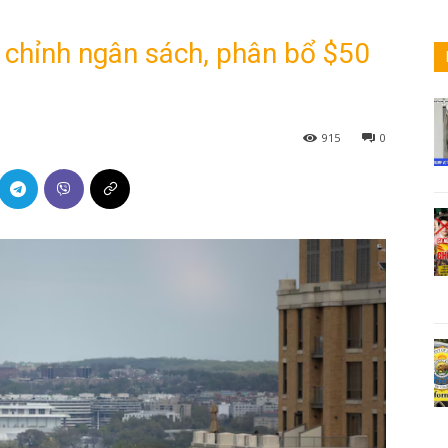
u chỉnh ngân sách, phân bổ $50
915
0