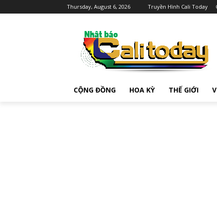
Thursday, August 6, 2026
Truyền Hình Cali Today
CỘNG ĐỒNG
HOA KỲ
THẾ GIỚI
V