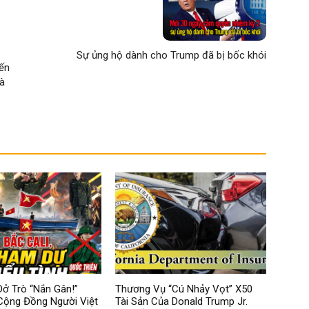
Sự ủng hộ dành cho Trump đã bị bốc khói
iến
và
ở Trò “Nắn Gân!”
Thương Vụ “Cú Nhảy Vọt” X50
Cộng Đồng Người Việt
Tài Sản Của Donald Trump Jr.