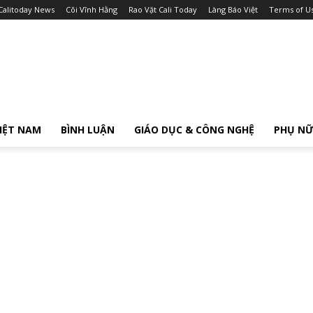
Calitoday News
Cõi Vĩnh Hằng
Rao Vặt Cali Today
Làng Báo Việt
Terms of U
IỆT NAM
BÌNH LUẬN
GIÁO DỤC & CÔNG NGHỆ
PHỤ N