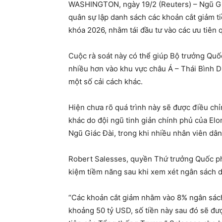
WASHINGTON, ngày 19/2 (Reuters) – Ngũ Giá
quân sự lập danh sách các khoản cắt giảm t
khóa 2026, nhằm tái đầu tư vào các ưu tiê
Cuộc rà soát này có thể giúp Bộ trưởng Quố
nhiều hơn vào khu vực châu Á – Thái Bình D
một số cải cách khác.
Hiện chưa rõ quá trình này sẽ được điều chỉ
khác do đội ngũ tinh giản chính phủ của Elo
Ngũ Giác Đài, trong khi nhiều nhân viên dân
Robert Salesses, quyền Thứ trưởng Quốc phò
kiệm tiềm năng sau khi xem xét ngân sách 
“Các khoản cắt giảm nhằm vào 8% ngân sách
khoảng 50 tỷ USD, số tiền này sau đó sẽ đượ