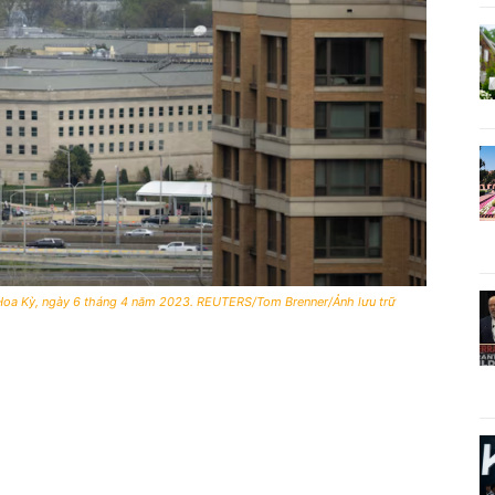
, Hoa Kỳ, ngày 6 tháng 4 năm 2023. REUTERS/Tom Brenner/Ảnh lưu trữ