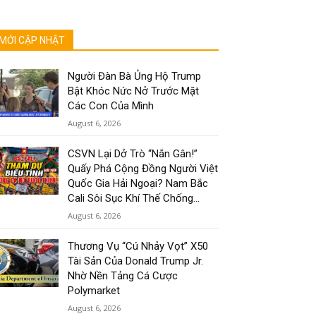
MỚI CẬP NHẬT
Người Đàn Bà Ủng Hộ Trump
Bật Khóc Nức Nở Trước Mặt
Các Con Của Mình
August 6, 2026
CSVN Lại Dở Trò “Nắn Gân!”
Quấy Phá Cộng Đồng Người Việt
Quốc Gia Hải Ngoại? Nam Bắc
Cali Sôi Sục Khí Thế Chống...
August 6, 2026
Thương Vụ “Cú Nhảy Vọt” X50
Tài Sản Của Donald Trump Jr.
Nhờ Nền Tảng Cá Cược
Polymarket
August 6, 2026