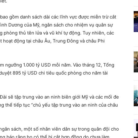
iết.
 bao gồm danh sách dài các lĩnh vực được miễn trừ cắt
 Bình Dương của Mỹ, ngân sách cho nhiệm vụ quân sự
g phòng thủ tên lửa và vũ khí tự động. Tuy nhiên, các
át hoạt động tại châu Âu, Trung Đông và châu Phi
m ngưỡng 1.000 tỷ USD mỗi năm. Vào tháng 12, Tổng
 duyệt 895 tỷ USD chi tiêu quốc phòng cho năm tài
ài sẽ tập trung vào an ninh biên giới Mỹ và các mối đe
thể tiếp tục “chủ yếu tập trung vào an ninh của châu
 ngân sách, một số nhân viên dân sự trong quân đội cho
ng báo rằng họ có thể bị cắt hợp đồng do chưa làm