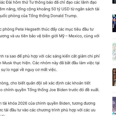
c Đài hôm thứ Tư thông báo đã chỉ đạo các lãnh đạo
iềm năng, tổng cộng khoảng 50 tỷ USD từ ngân sách tài
n quốc phòng của Tổng thống Donald Trump.
c phòng Pete Hegseth thúc đẩy các mục tiêu đầu tư
ương và ưu tiên bảo vệ biên giới Mỹ – Mexico, cùng với
nh ra sao để phù hợp với các sáng kiến cắt giảm chi phí
n Musk thực hiện. Các nhóm này đã bắt đầu làm việc tại
 sự lo ngại về nguy cơ mất việc.
ng, cho biết quân đội sẽ xác định các khoản tiết
do chính quyền Tổng thống Joe Biden trước đó đề xuất.
 tài khóa 2026 của chính quyền Biden, tương đương
c tái đầu tư vào các chương trình phù hợp với các ưu