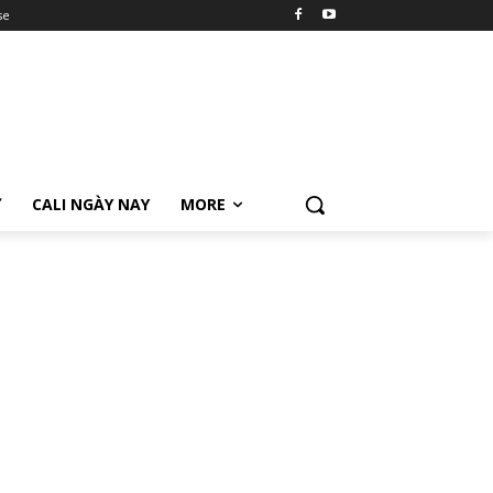
se
Ữ
CALI NGÀY NAY
MORE