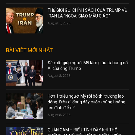
THẾ GIỚI GỌI CHÍNH SÁCH CỦA TRUMP VỀ
IRAN LÀ “NGOẠI GIAO MẪU GIÁO”
August 5, 2026
BÀI VIẾT MỚI NHẤT
Đề xuất giúp người Mỹ làm giàu từ bùng nổ
AI của ông Trump
August 8, 2026
Hơn 1 triệu người Mỹ rời bỏ thị trường lao
động: Điều gì đang đẩy cuộc khủng hoảng
lên đỉnh điểm?
August 8, 2026
QUẬN CAM – BIỂU TÌNH ĐẦY KHÍ THẾ