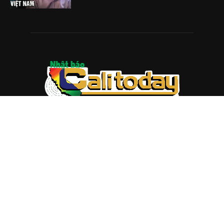
ABOUT US
Trang web
baocalitoday.com
là sản phẩm của Hệ Thống
Truyền Thông Cali Today
Tòa soạn: 1310 Tully Road #109, San Jose, CA 95122
Tel: (408) 482-6527