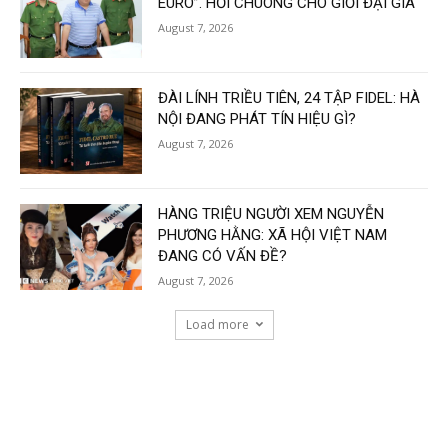
EURO”. HỒI CHUÔNG CHO GIỚI ĐẠI GIA
August 7, 2026
ĐÀI LÍNH TRIỀU TIÊN, 24 TẬP FIDEL: HÀ
NỘI ĐANG PHÁT TÍN HIỆU GÌ?
August 7, 2026
HÀNG TRIỆU NGƯỜI XEM NGUYỄN
PHƯƠNG HẰNG: XÃ HỘI VIỆT NAM
ĐANG CÓ VẤN ĐỀ?
August 7, 2026
Load more