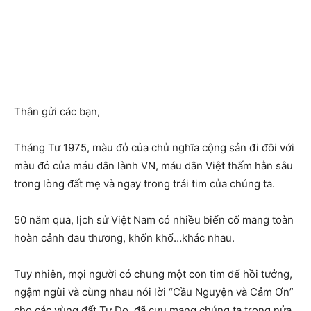
Thân gửi các bạn,
Tháng Tư 1975, màu đỏ của chủ nghĩa cộng sản đi đôi với
màu đỏ của máu dân lành VN, máu dân Việt thấm hằn sâu
trong lòng đất mẹ và ngay trong trái tim của chúng ta.
50 năm qua, lịch sử Việt Nam có nhiều biến cố mang toàn
hoàn cảnh đau thương, khốn khổ…khác nhau.
Tuy nhiên, mọi người có chung một con tim để hồi tưởng,
ngậm ngùi và cùng nhau nói lời “Cầu Nguyện và Cảm Ơn”
cho các vùng đất Tự Do đã cưu mang chúng ta trong nửa