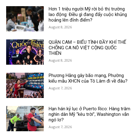
Hơn 1 triệu người Mỹ rời bỏ thị trường
lao động: Điều gì đang đẩy cuộc khủng
hoảng lên đỉnh điểm?
August 8, 2026
QUẬN CAM – BIỂU TÌNH ĐẦY KHÍ THẾ
CHỐNG CA NÔ VIỆT CỘNG QUỐC
THIÊN
August 8, 2026
Phương Hằng gây bão mạng, Phường
kiểu mẫu XHCN của Tô Lâm đi về đâu?
August 7, 2026
Hạn hán kỷ lục ở Puerto Rico: Hàng trăm
nghìn dân Mỹ “kêu trời”, Washington vẫn
ngó lơ?
August 7, 2026