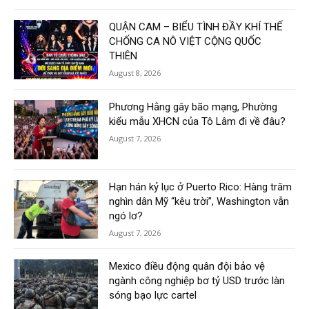
QUẬN CAM – BIỂU TÌNH ĐẦY KHÍ THẾ
CHỐNG CA NÔ VIỆT CỘNG QUỐC
THIÊN
August 8, 2026
Phương Hằng gây bão mạng, Phường
kiểu mẫu XHCN của Tô Lâm đi về đâu?
August 7, 2026
Hạn hán kỷ lục ở Puerto Rico: Hàng trăm
nghìn dân Mỹ “kêu trời”, Washington vẫn
ngó lơ?
August 7, 2026
Mexico điều động quân đội bảo vệ
ngành công nghiệp bơ tỷ USD trước làn
sóng bạo lực cartel