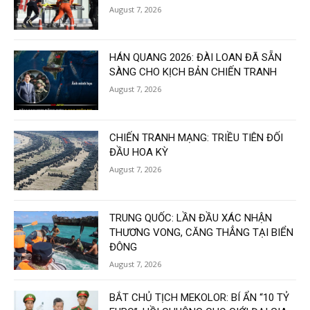
August 7, 2026
HÁN QUANG 2026: ĐÀI LOAN ĐÃ SẴN
SÀNG CHO KỊCH BẢN CHIẾN TRANH
August 7, 2026
CHIẾN TRANH MẠNG: TRIỀU TIÊN ĐỐI
ĐẦU HOA KỲ
August 7, 2026
TRUNG QUỐC: LẦN ĐẦU XÁC NHẬN
THƯƠNG VONG, CĂNG THẲNG TẠI BIỂN
ĐÔNG
August 7, 2026
BẮT CHỦ TỊCH MEKOLOR: BÍ ẨN “10 TỶ