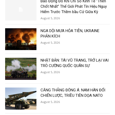
Báo Động Đỏ Khi Chỉ Số Kinh Tế “Then
Chốt Nhất” Thế Giới Phát Tín Hiệu Nguy
Hiểm Trước Thềm bầu Cử Giữa Kỳ
August 5, 2026
NGA DỘI MƯA HỎA TIỄN, UKRAINE
PHẢN KÍCH
August 5, 2026
NHẬT BẢN: TÁI VŨ TRANG, TRỞ LẠI VAI
TRÒ CƯỜNG QUỐC QUÂN SỰ
August 5, 2026
CĂNG THẲNG ĐÔNG Á: NAM HÀN ĐỔI
CHIẾN LƯỢC, TRIỀU TIÊN DỌA NATO
August 5, 2026