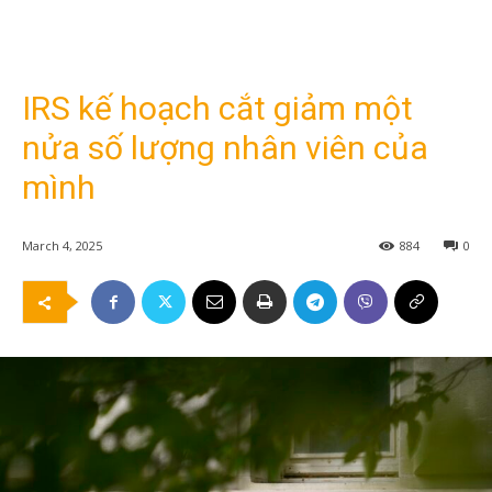
IRS kế hoạch cắt giảm một
nửa số lượng nhân viên của
mình
March 4, 2025
884
0