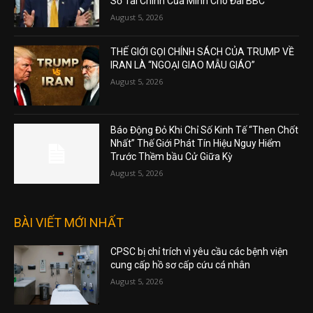
Sơ Tài Chính Của Mình Cho Đài BBC
August 5, 2026
THẾ GIỚI GỌI CHÍNH SÁCH CỦA TRUMP VỀ
IRAN LÀ “NGOẠI GIAO MẪU GIÁO”
August 5, 2026
Báo Động Đỏ Khi Chỉ Số Kinh Tế “Then Chốt
Nhất” Thế Giới Phát Tín Hiệu Nguy Hiểm
Trước Thềm bầu Cử Giữa Kỳ
August 5, 2026
BÀI VIẾT MỚI NHẤT
CPSC bị chỉ trích vì yêu cầu các bệnh viện
cung cấp hồ sơ cấp cứu cá nhân
August 5, 2026