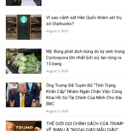
Vì sao cảnh sát Hàn Quốc khám xét trụ
sở Starbucks?
August 5, 2026
Mỹ: Bùng phát dịch bùng do ký sinh trùng
Cyclospora lớn nhất lịch sử, lan rộng ra
15 bang
August 5, 2026
Ông Trump Đã Tuyên Bố “Tình Trạng
Khẩn Cấp” Nhằm Ngăn Chặn Việc Công
Khai Hồ Sơ Tài Chính Của Mình Cho Đài
BBC
August 5, 2026
THẾ GIỚI GỌI CHÍNH SÁCH CỦA TRUMP
VỀ IRAN LÀ “NGOẠI GIAO MẪU GIÁO”