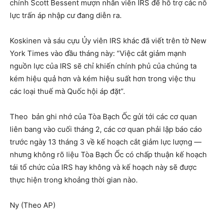
chính Scott Bessent mượn nhân viên IRS để hỗ trợ các nỗ
lực trấn áp nhập cư đang diễn ra.
Koskinen và sáu cựu Ủy viên IRS khác đã viết trên tờ New
York Times vào đầu tháng này: “Việc cắt giảm mạnh
nguồn lực của IRS sẽ chỉ khiến chính phủ của chúng ta
kém hiệu quả hơn và kém hiệu suất hơn trong việc thu
các loại thuế mà Quốc hội áp đặt”.
Theo bản ghi nhớ của Tòa Bạch Ốc gửi tới các cơ quan
liên bang vào cuối tháng 2, các cơ quan phải lập báo cáo
trước ngày 13 tháng 3 về kế hoạch cắt giảm lực lượng —
nhưng không rõ liệu Tòa Bạch Ốc có chấp thuận kế hoạch
tái tổ chức của IRS hay không và kế hoạch này sẽ được
thực hiện trong khoảng thời gian nào.
Ny (Theo AP)