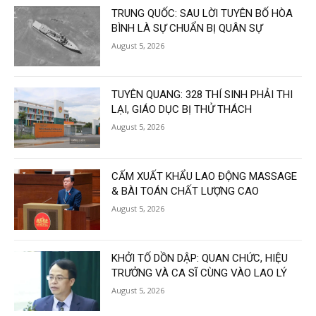
TRUNG QUỐC: SAU LỜI TUYÊN BỐ HÒA
BÌNH LÀ SỰ CHUẨN BỊ QUÂN SỰ
August 5, 2026
TUYÊN QUANG: 328 THÍ SINH PHẢI THI
LẠI, GIÁO DỤC BỊ THỬ THÁCH
August 5, 2026
CẤM XUẤT KHẨU LAO ĐỘNG MASSAGE
& BÀI TOÁN CHẤT LƯỢNG CAO
August 5, 2026
KHỞI TỐ DỒN DẬP: QUAN CHỨC, HIỆU
TRƯỞNG VÀ CA SĨ CÙNG VÀO LAO LÝ
August 5, 2026