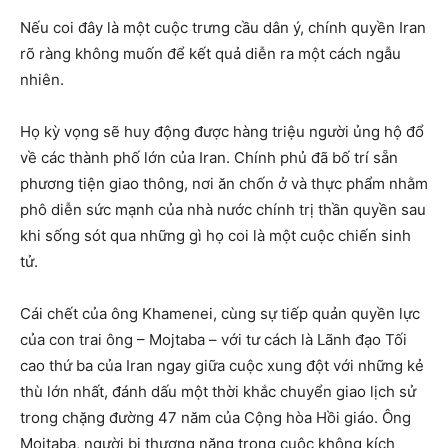
Nếu coi đây là một cuộc trưng cầu dân ý, chính quyền Iran
rõ ràng không muốn để kết quả diễn ra một cách ngẫu
nhiên.
Họ kỳ vọng sẽ huy động được hàng triệu người ủng hộ đổ
về các thành phố lớn của Iran. Chính phủ đã bố trí sẵn
phương tiện giao thông, nơi ăn chốn ở và thực phẩm nhằm
phô diễn sức mạnh của nhà nước chính trị thần quyền sau
khi sống sót qua những gì họ coi là một cuộc chiến sinh
tử.
Cái chết của ông Khamenei, cùng sự tiếp quản quyền lực
của con trai ông – Mojtaba – với tư cách là Lãnh đạo Tối
cao thứ ba của Iran ngay giữa cuộc xung đột với những kẻ
thù lớn nhất, đánh dấu một thời khắc chuyển giao lịch sử
trong chặng đường 47 năm của Cộng hòa Hồi giáo. Ông
Mojtaba, người bị thương nặng trong cuộc không kích