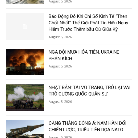
August 5, 2026
Báo Động Đỏ Khi Chỉ Số Kinh Tế “Then
Chốt Nhất” Thế Giới Phát Tín Hiệu Nguy
Hiểm Trước Thềm bầu Cử Giữa Kỳ
August 5, 2026
NGA DỘI MƯA HỎA TIỄN, UKRAINE
PHẢN KÍCH
August 5, 2026
NHẬT BẢN: TÁI VŨ TRANG, TRỞ LẠI VAI
TRÒ CƯỜNG QUỐC QUÂN SỰ
August 5, 2026
CĂNG THẲNG ĐÔNG Á: NAM HÀN ĐỔI
CHIẾN LƯỢC, TRIỀU TIÊN DỌA NATO
August 5, 2026