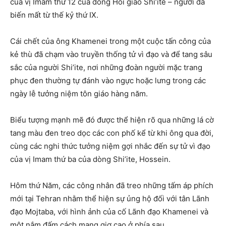
của vị Imam thứ 12 của dòng Hồi giáo Shi’ite – người đã
biến mất từ thế kỷ thứ IX.
Cái chết của ông Khamenei trong một cuộc tấn công của
kẻ thù đã chạm vào truyền thống tử vì đạo và để tang sâu
sắc của người Shi’ite, nơi những đoàn người mặc trang
phục đen thường tự đánh vào ngực hoặc lưng trong các
ngày lễ tưởng niệm tôn giáo hàng năm.
Biểu tượng mạnh mẽ đó được thể hiện rõ qua những lá cờ
tang màu đen treo dọc các con phố kể từ khi ông qua đời,
cùng các nghi thức tưởng niệm gợi nhắc đến sự tử vì đạo
của vị Imam thứ ba của dòng Shi’ite, Hossein.
Hôm thứ Năm, các công nhân đã treo những tấm áp phích
mới tại Tehran nhằm thể hiện sự ủng hộ đối với tân Lãnh
đạo Mojtaba, với hình ảnh của cố Lãnh đạo Khamenei và
một nắm đấm cách mạng giơ cao ở phía sau.