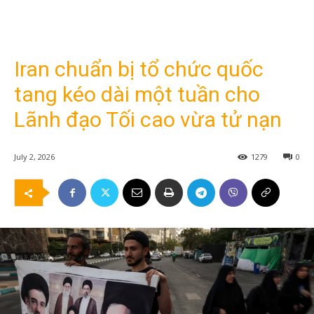
Iran chuẩn bị tổ chức quốc
tang kéo dài một tuần cho
Lãnh đạo Tối cao vừa tử nạn
July 2, 2026
1279
0