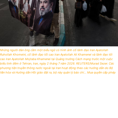
Những người đàn ông cầm một biểu ngữ có hình ảnh cố lãnh đạo Iran Ayatollah
Ruhollah Khomeini, cố lãnh đạo tối cao Iran Ayatollah Ali Khamenei và lãnh đạo tối
cao Iran Ayatollah Mojtaba Khamenei tại Quảng trường Cách mạng trước một cuộc
biểu tình đêm ở Tehran, Iran, ngày 2 tháng 7 năm 2026. REUTERS/Murad Sezer. Các
phương tiện truyền thông nước ngoài tại Iran hoạt động theo các hướng dẫn do Bộ
Văn hóa và Hướng dẫn Hồi giáo đặt ra, bộ này quản lý báo chí... Mua quyền cấp phép