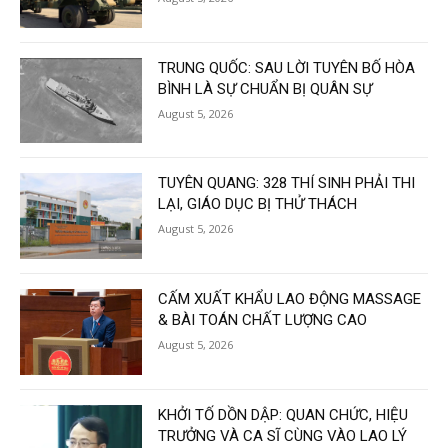
TRUNG QUỐC: SAU LỜI TUYÊN BỐ HÒA
BÌNH LÀ SỰ CHUẨN BỊ QUÂN SỰ
August 5, 2026
TUYÊN QUANG: 328 THÍ SINH PHẢI THI
LẠI, GIÁO DỤC BỊ THỬ THÁCH
August 5, 2026
CẤM XUẤT KHẨU LAO ĐỘNG MASSAGE
& BÀI TOÁN CHẤT LƯỢNG CAO
August 5, 2026
KHỞI TỐ DỒN DẬP: QUAN CHỨC, HIỆU
TRƯỞNG VÀ CA SĨ CÙNG VÀO LAO LÝ