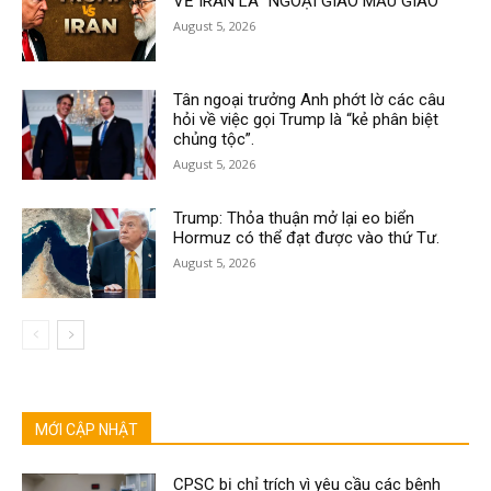
VỀ IRAN LÀ “NGOẠI GIAO MẪU GIÁO”
August 5, 2026
Tân ngoại trưởng Anh phớt lờ các câu
hỏi về việc gọi Trump là “kẻ phân biệt
chủng tộc”.
August 5, 2026
Trump: Thỏa thuận mở lại eo biển
Hormuz có thể đạt được vào thứ Tư.
August 5, 2026
MỚI CẬP NHẬT
CPSC bị chỉ trích vì yêu cầu các bệnh