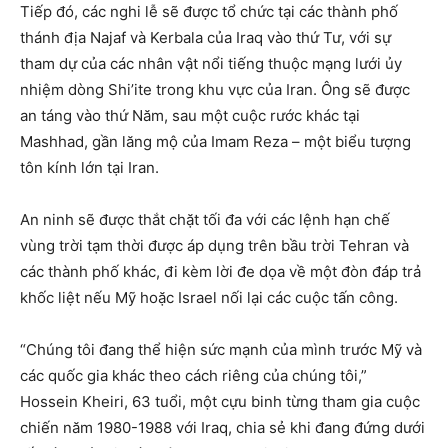
Tiếp đó, các nghi lễ sẽ được tổ chức tại các thành phố
thánh địa Najaf và Kerbala của Iraq vào thứ Tư, với sự
tham dự của các nhân vật nổi tiếng thuộc mạng lưới ủy
nhiệm dòng Shi’ite trong khu vực của Iran. Ông sẽ được
an táng vào thứ Năm, sau một cuộc rước khác tại
Mashhad, gần lăng mộ của Imam Reza – một biểu tượng
tôn kính lớn tại Iran.
An ninh sẽ được thắt chặt tối đa với các lệnh hạn chế
vùng trời tạm thời được áp dụng trên bầu trời Tehran và
các thành phố khác, đi kèm lời đe dọa về một đòn đáp trả
khốc liệt nếu Mỹ hoặc Israel nối lại các cuộc tấn công.
“Chúng tôi đang thể hiện sức mạnh của mình trước Mỹ và
các quốc gia khác theo cách riêng của chúng tôi,”
Hossein Kheiri, 63 tuổi, một cựu binh từng tham gia cuộc
chiến năm 1980-1988 với Iraq, chia sẻ khi đang đứng dưới