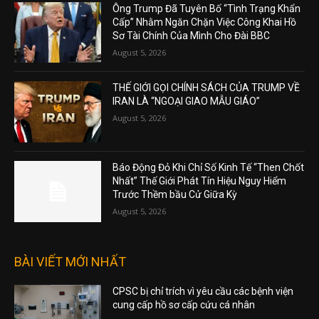
Ông Trump Đã Tuyên Bố “Tình Trạng Khẩn
Cấp” Nhằm Ngăn Chặn Việc Công Khai Hồ
Sơ Tài Chính Của Mình Cho Đài BBC
August 5, 2026
THẾ GIỚI GỌI CHÍNH SÁCH CỦA TRUMP VỀ
IRAN LÀ “NGOẠI GIAO MẪU GIÁO”
August 5, 2026
Báo Động Đỏ Khi Chỉ Số Kinh Tế “Then Chốt
Nhất” Thế Giới Phát Tín Hiệu Nguy Hiểm
Trước Thềm bầu Cử Giữa Kỳ
August 5, 2026
BÀI VIẾT MỚI NHẤT
CPSC bị chỉ trích vì yêu cầu các bệnh viện
cung cấp hồ sơ cấp cứu cá nhân