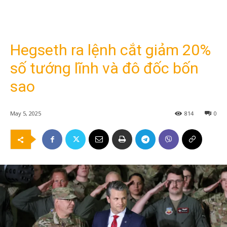
Hegseth ra lệnh cắt giảm 20%
số tướng lĩnh và đô đốc bốn
sao
May 5, 2025
814
0