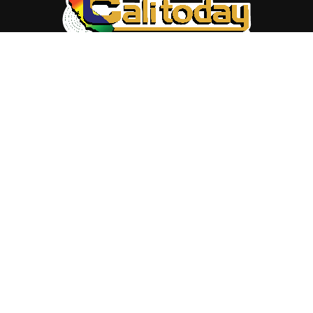
ABOUT US
Trang web
baocalitoday.com
là sản phẩm của Hệ Thống
Truyền Thông Cali Today
Tòa soạn: 1310 Tully Road #109, San Jose, CA 95122
Tel: (408) 482-6527
Contact us:
nam@baocalitoday.com
FOLLOW US