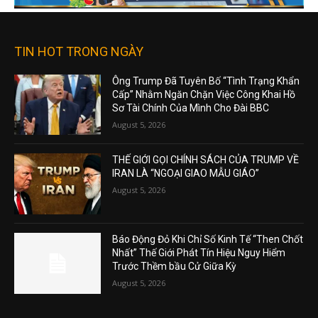
TIN HOT TRONG NGÀY
Ông Trump Đã Tuyên Bố “Tình Trạng Khẩn
Cấp” Nhằm Ngăn Chặn Việc Công Khai Hồ
Sơ Tài Chính Của Mình Cho Đài BBC
August 5, 2026
THẾ GIỚI GỌI CHÍNH SÁCH CỦA TRUMP VỀ
IRAN LÀ “NGOẠI GIAO MẪU GIÁO”
August 5, 2026
Báo Động Đỏ Khi Chỉ Số Kinh Tế “Then Chốt
Nhất” Thế Giới Phát Tín Hiệu Nguy Hiểm
Trước Thềm bầu Cử Giữa Kỳ
August 5, 2026