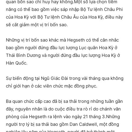
quan bốn sao chỉ huy hay không.Một số lựa chọn tiềm
năng có thể bao gồm việc sáp nhập Bộ Tư lệnh Châu Phi
của Hoa Kỳ với Bộ Tư lệnh Châu Âu của Hoa Kỳ, điều này
sẽ cắt giảm một vị trí bốn sao.
Những vị trí bốn sao khác mà Hegseth có thể cân nhắc
bao gồm người đứng đầu lực lượng Lục quân Hoa Kỳ ở
Thái Bình Dương và người đứng đầu lực lượng Hoa Kỳ ở
Hàn Quốc.
Sự biến động tại Ngũ Giác Đài trong vài tháng qua không
chỉ giới hạn ở các viên chức mặc đồng phục.
Ba quan chức cấp cao đã bị sa thải trong những tuần gần
đây, nguyên nhân là do cuộc điều tra rò rỉ do chánh văn
phòng của Hegseth ra lệnh vào ngày 21 tháng 3.Những
người trợ lý bị sa thải bao gồm Dan Caldwell, một đồng
nghiệp lâu năm của Hegseth, người đã trở thành một