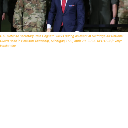
U.S. Defense Secretary Pete Hegseth walks during an event at Selfridge Air National
Guard Base in Harrison Township, Michigan, U.S., April 29, 2025. REUTERS/Evelyn
Hockstein/