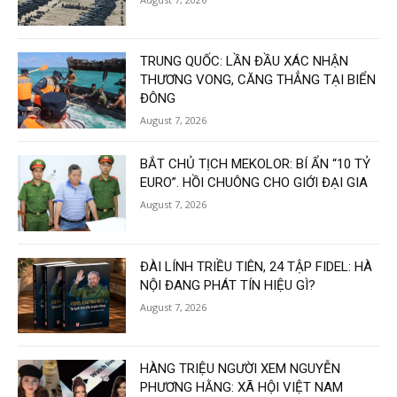
TRUNG QUỐC: LẦN ĐẦU XÁC NHẬN
THƯƠNG VONG, CĂNG THẲNG TẠI BIỂN
ĐÔNG
August 7, 2026
BẮT CHỦ TỊCH MEKOLOR: BÍ ẨN “10 TỶ
EURO”. HỒI CHUÔNG CHO GIỚI ĐẠI GIA
August 7, 2026
ĐÀI LÍNH TRIỀU TIÊN, 24 TẬP FIDEL: HÀ
NỘI ĐANG PHÁT TÍN HIỆU GÌ?
August 7, 2026
HÀNG TRIỆU NGƯỜI XEM NGUYỄN
PHƯƠNG HẰNG: XÃ HỘI VIỆT NAM