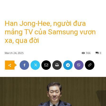
Han Jong-Hee, người đưa
mảng TV của Samsung vươn
xa, qua đời
March 24, 2025
966
0