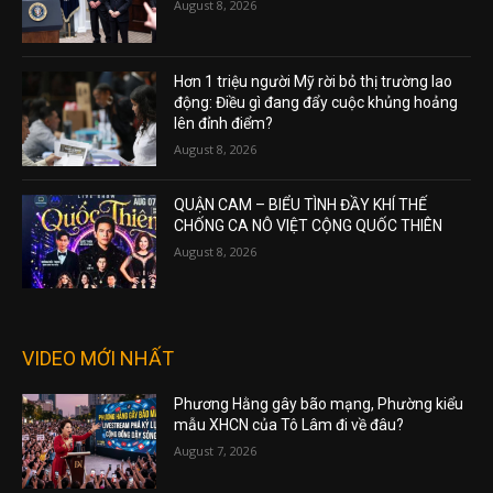
August 8, 2026
Hơn 1 triệu người Mỹ rời bỏ thị trường lao
động: Điều gì đang đẩy cuộc khủng hoảng
lên đỉnh điểm?
August 8, 2026
QUẬN CAM – BIỂU TÌNH ĐẦY KHÍ THẾ
CHỐNG CA NÔ VIỆT CỘNG QUỐC THIÊN
August 8, 2026
VIDEO MỚI NHẤT
Phương Hằng gây bão mạng, Phường kiểu
mẫu XHCN của Tô Lâm đi về đâu?
August 7, 2026