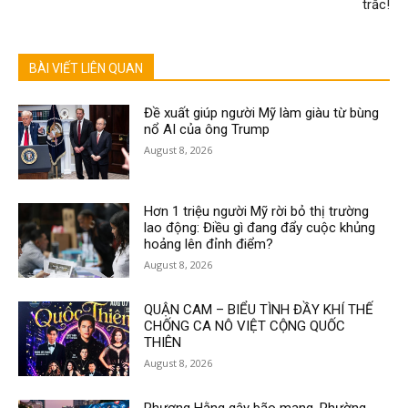
trắc!
BÀI VIẾT LIÊN QUAN
Đề xuất giúp người Mỹ làm giàu từ bùng
nổ AI của ông Trump
August 8, 2026
Hơn 1 triệu người Mỹ rời bỏ thị trường
lao động: Điều gì đang đẩy cuộc khủng
hoảng lên đỉnh điểm?
August 8, 2026
QUẬN CAM – BIỂU TÌNH ĐẦY KHÍ THẾ
CHỐNG CA NÔ VIỆT CỘNG QUỐC
THIÊN
August 8, 2026
Phương Hằng gây bão mạng, Phường