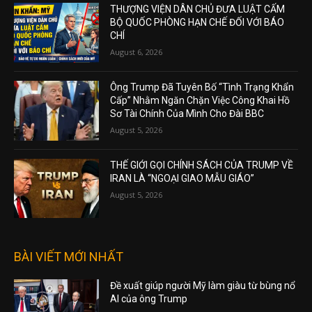
THƯỢNG VIỆN DÂN CHỦ ĐƯA LUẬT CẤM
BỘ QUỐC PHÒNG HẠN CHẾ ĐỐI VỚI BÁO
CHÍ
August 6, 2026
Ông Trump Đã Tuyên Bố “Tình Trạng Khẩn
Cấp” Nhằm Ngăn Chặn Việc Công Khai Hồ
Sơ Tài Chính Của Mình Cho Đài BBC
August 5, 2026
THẾ GIỚI GỌI CHÍNH SÁCH CỦA TRUMP VỀ
IRAN LÀ “NGOẠI GIAO MẪU GIÁO”
August 5, 2026
BÀI VIẾT MỚI NHẤT
Đề xuất giúp người Mỹ làm giàu từ bùng nổ
AI của ông Trump