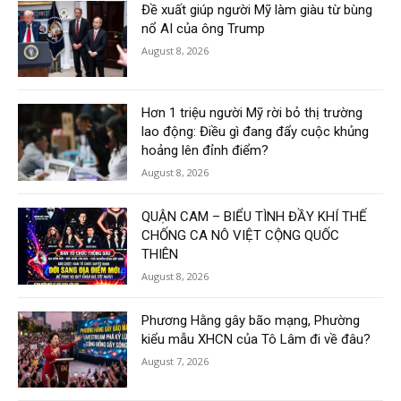
Đề xuất giúp người Mỹ làm giàu từ bùng
nổ AI của ông Trump
August 8, 2026
Hơn 1 triệu người Mỹ rời bỏ thị trường
lao động: Điều gì đang đẩy cuộc khủng
hoảng lên đỉnh điểm?
August 8, 2026
QUẬN CAM – BIỂU TÌNH ĐẦY KHÍ THẾ
CHỐNG CA NÔ VIỆT CỘNG QUỐC
THIÊN
August 8, 2026
Phương Hằng gây bão mạng, Phường
kiểu mẫu XHCN của Tô Lâm đi về đâu?
August 7, 2026