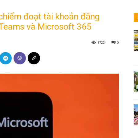
g chiếm đoạt tài khoản đăng
 Teams và Microsoft 365
1722
0