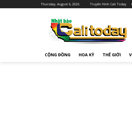
Thursday, August 6, 2026
Truyền Hình Cali Today
CỘNG ĐỒNG
HOA KỲ
THẾ GIỚI
V