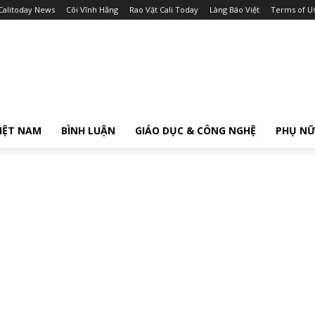
Calitoday News
Cõi Vĩnh Hằng
Rao Vặt Cali Today
Làng Báo Việt
Terms of U
IỆT NAM
BÌNH LUẬN
GIÁO DỤC & CÔNG NGHỆ
PHỤ N