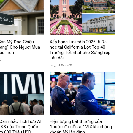
Sản Mỹ Đảo Chiều:
Xếp hạng LinkedIn 2026: 5 Đại
Vàng” Cho Người Mua
học tại California Lọt Top 40
ầu Tiên
Trường Tốt nhất cho Sự nghiệp
Lâu dài
6
August 6, 2026
Cân nhắc Tích hợp AI
Hiện tượng bất thường của
i K3 của Trung Quốc
“thước đo nỗi sợ” VIX khi chứng
ệm 600 Triệu USD
khoán Mỹ lập đỉnh