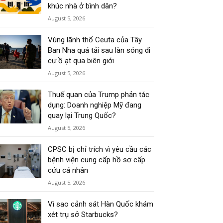
khúc nhà ở bình dân?
August 5, 2026
Vùng lãnh thổ Ceuta của Tây
Ban Nha quá tải sau làn sóng di
cư ồ ạt qua biên giới
August 5, 2026
Thuế quan của Trump phản tác
dụng: Doanh nghiệp Mỹ đang
quay lại Trung Quốc?
August 5, 2026
CPSC bị chỉ trích vì yêu cầu các
bệnh viện cung cấp hồ sơ cấp
cứu cá nhân
August 5, 2026
Vì sao cảnh sát Hàn Quốc khám
xét trụ sở Starbucks?