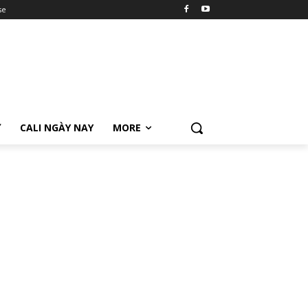
se
Ữ
CALI NGÀY NAY
MORE