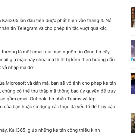
n Kali365 lần đầu tiên được phát hiện vào tháng 4. Nó
hắn tin Telegram và cho phép tin tặc vượt qua xác
 thường là một email giả mạo nguồn tin đáng tin cậy
 “Email giả mạo này chứa mã thiết bị kèm theo hướng dẫn
t và nhập mã đó”.
ủa Microsoft và dán mã, bạn sẽ vô tình cho phép kẻ tấn
ó, chúng có thể thu thập mã thông báo ủy quyền để truy
ao gồm email Outlook, tin nhắn Teams và tệp
 của bạn hoặc sử dụng xác thực đa yếu tố để truy cập
 này, Kali365, giúp những kẻ tấn công thiếu kinh