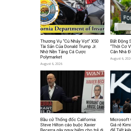
Thương Vụ “Cú Nhảy Vọt” X50
Bất Động 
Tài Sản Của Donald Trump Jr.
“Thời Cơ 
Nhờ Nền Tảng Cá Cược
Căn Nhà Đ
Polymarket
August 6, 202
August 6, 2026
Bầu cử Thống đốc California:
Microsoft 
Steve Hilton cáo buộc Xavier
Giá rẻ Kim
Becerra gây nguy hiểm cho trẻ di
để Tiết ki