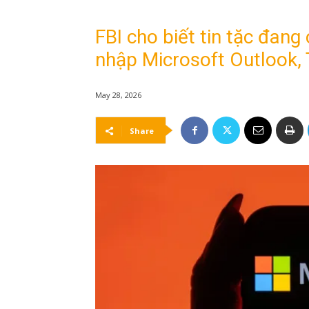
FBI cho biết tin tặc đan
nhập Microsoft Outlook,
May 28, 2026
Share