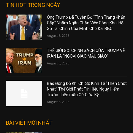
TIN HOT TRONG NGÀY
Ông Trump Đã Tuyên Bố “Tình Trạng Khẩn
Cấp” Nhằm Ngăn Chặn Việc Công Khai Hồ
Sơ Tài Chính Của Mình Cho Đài BBC
August 5, 2026
THẾ GIỚI GỌI CHÍNH SÁCH CỦA TRUMP VỀ
IRAN LÀ “NGOẠI GIAO MẪU GIÁO”
August 5, 2026
Báo Động Đỏ Khi Chỉ Số Kinh Tế “Then Chốt
Nhất” Thế Giới Phát Tín Hiệu Nguy Hiểm
Trước Thềm bầu Cử Giữa Kỳ
August 5, 2026
BÀI VIẾT MỚI NHẤT