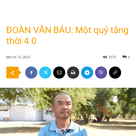
ĐOÀN VĂN BÁU: Một quỷ tăng
thời 4.0
March 13, 2025
3573
0