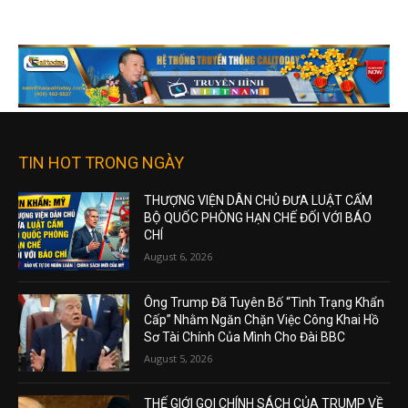
TIN HOT TRONG NGÀY
THƯỢNG VIỆN DÂN CHỦ ĐƯA LUẬT CẤM
BỘ QUỐC PHÒNG HẠN CHẾ ĐỐI VỚI BÁO
CHÍ
August 6, 2026
Ông Trump Đã Tuyên Bố “Tình Trạng Khẩn
Cấp” Nhằm Ngăn Chặn Việc Công Khai Hồ
Sơ Tài Chính Của Mình Cho Đài BBC
August 5, 2026
THẾ GIỚI GỌI CHÍNH SÁCH CỦA TRUMP VỀ