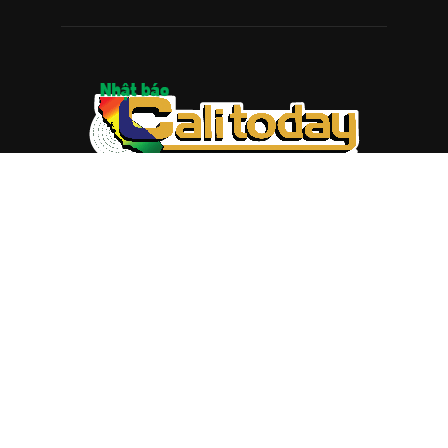
ABOUT US
Trang web
baocalitoday.com
là sản phẩm của Hệ Thống
Truyền Thông Cali Today
Tòa soạn: 1310 Tully Road #109, San Jose, CA 95122
Tel: (408) 482-6527
Contact us:
nam@baocalitoday.com