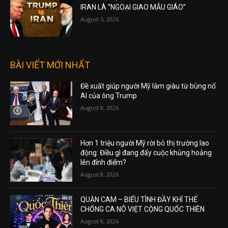
IRAN LÀ “NGOẠI GIAO MẪU GIÁO”
August 5, 2026
BÀI VIẾT MỚI NHẤT
Đề xuất giúp người Mỹ làm giàu từ bùng nổ
AI của ông Trump
August 8, 2026
Hơn 1 triệu người Mỹ rời bỏ thị trường lao
động: Điều gì đang đẩy cuộc khủng hoảng
lên đỉnh điểm?
August 8, 2026
QUẬN CAM – BIỂU TÌNH ĐẦY KHÍ THẾ
CHỐNG CA NÔ VIỆT CỘNG QUỐC THIÊN
August 8, 2026