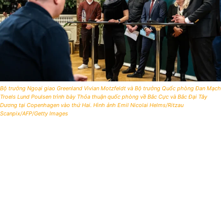
Bộ trưởng Ngoại giao Greenland Vivian Motzfeldt và Bộ trưởng Quốc phòng Đan Mạch
Troels Lund Poulsen trình bày Thỏa thuận quốc phòng về Bắc Cực và Bắc Đại Tây
Dương tại Copenhagen vào thứ Hai. Hình ảnh Emil Nicolai Helms/Ritzau
Scanpix/AFP/Getty Images