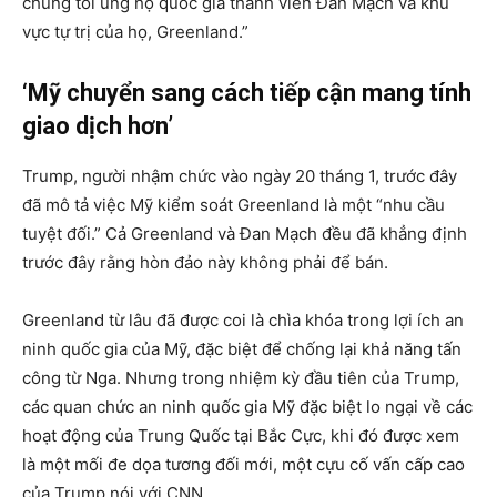
chúng tôi ủng hộ quốc gia thành viên Đan Mạch và khu
vực tự trị của họ, Greenland.”
‘Mỹ chuyển sang cách tiếp cận mang tính
giao dịch hơn’
Trump, người nhậm chức vào ngày 20 tháng 1, trước đây
đã mô tả việc Mỹ kiểm soát Greenland là một “nhu cầu
tuyệt đối.” Cả Greenland và Đan Mạch đều đã khẳng định
trước đây rằng hòn đảo này không phải để bán.
Greenland từ lâu đã được coi là chìa khóa trong lợi ích an
ninh quốc gia của Mỹ, đặc biệt để chống lại khả năng tấn
công từ Nga. Nhưng trong nhiệm kỳ đầu tiên của Trump,
các quan chức an ninh quốc gia Mỹ đặc biệt lo ngại về các
hoạt động của Trung Quốc tại Bắc Cực, khi đó được xem
là một mối đe dọa tương đối mới, một cựu cố vấn cấp cao
của Trump nói với CNN.