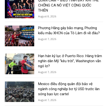
QUẬN CAM – BIỂU TÌNH ĐẦY KHÍ THẾ
CHỐNG CA NÔ VIỆT CỘNG QUỐC
THIÊN
August 8, 2026
Phương Hằng gây bão mạng, Phường
kiểu mẫu XHCN của Tô Lâm đi về đâu?
August 7, 2026
Hạn hán kỷ lục ở Puerto Rico: Hàng trăm
nghìn dân Mỹ “kêu trời”, Washington vẫn
ngó lơ?
August 7, 2026
Mexico điều động quân đội bảo vệ
ngành công nghiệp bơ tỷ USD trước làn
sóng bạo lực cartel
August 7, 2026