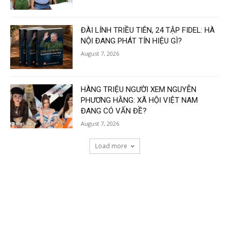
ĐÀI LÍNH TRIỀU TIÊN, 24 TẬP FIDEL: HÀ
NỘI ĐANG PHÁT TÍN HIỆU GÌ?
August 7, 2026
HÀNG TRIỆU NGƯỜI XEM NGUYỄN
PHƯƠNG HẰNG: XÃ HỘI VIỆT NAM
ĐANG CÓ VẤN ĐỀ?
August 7, 2026
Load more