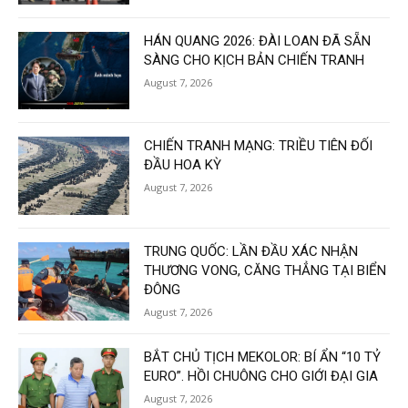
HÁN QUANG 2026: ĐÀI LOAN ĐÃ SẴN
SÀNG CHO KỊCH BẢN CHIẾN TRANH
August 7, 2026
CHIẾN TRANH MẠNG: TRIỀU TIÊN ĐỐI
ĐẦU HOA KỲ
August 7, 2026
TRUNG QUỐC: LẦN ĐẦU XÁC NHẬN
THƯƠNG VONG, CĂNG THẲNG TẠI BIỂN
ĐÔNG
August 7, 2026
BẮT CHỦ TỊCH MEKOLOR: BÍ ẨN “10 TỶ
EURO”. HỒI CHUÔNG CHO GIỚI ĐẠI GIA
August 7, 2026