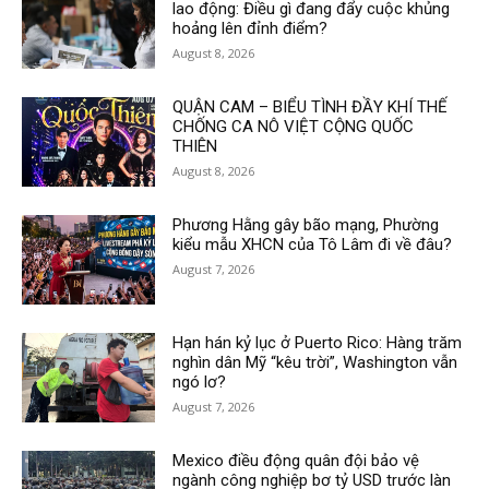
lao động: Điều gì đang đẩy cuộc khủng
hoảng lên đỉnh điểm?
August 8, 2026
QUẬN CAM – BIỂU TÌNH ĐẦY KHÍ THẾ
CHỐNG CA NÔ VIỆT CỘNG QUỐC
THIÊN
August 8, 2026
Phương Hằng gây bão mạng, Phường
kiểu mẫu XHCN của Tô Lâm đi về đâu?
August 7, 2026
Hạn hán kỷ lục ở Puerto Rico: Hàng trăm
nghìn dân Mỹ “kêu trời”, Washington vẫn
ngó lơ?
August 7, 2026
Mexico điều động quân đội bảo vệ
ngành công nghiệp bơ tỷ USD trước làn