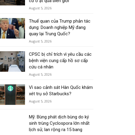
cư ồ ạt qua biên giới
August 5, 2026
Thuế quan của Trump phản tác
dụng: Doanh nghiệp Mỹ đang
quay lại Trung Quốc?
August 5, 2026
CPSC bị chỉ trích vì yêu cầu các
bệnh viện cung cấp hồ sơ cấp
cứu cá nhân
August 5, 2026
Vì sao cảnh sát Hàn Quốc khám
xét trụ sở Starbucks?
August 5, 2026
Mỹ: Bùng phát dịch bùng do ký
sinh trùng Cyclospora lớn nhất
lịch sử, lan rộng ra 15 bang