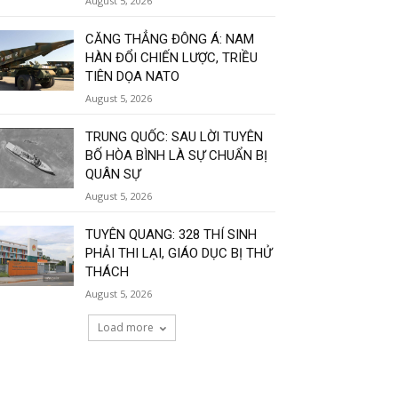
August 5, 2026
CĂNG THẲNG ĐÔNG Á: NAM
HÀN ĐỔI CHIẾN LƯỢC, TRIỀU
TIÊN DỌA NATO
August 5, 2026
TRUNG QUỐC: SAU LỜI TUYÊN
BỐ HÒA BÌNH LÀ SỰ CHUẨN BỊ
QUÂN SỰ
August 5, 2026
TUYÊN QUANG: 328 THÍ SINH
PHẢI THI LẠI, GIÁO DỤC BỊ THỬ
THÁCH
August 5, 2026
Load more