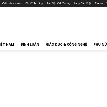
Calitoday News
Cõi Vĩnh Hằng
Rao Vặt Cali Today
Làng Báo Việt
Terms of
IỆT NAM
BÌNH LUẬN
GIÁO DỤC & CÔNG NGHỆ
PHỤ N