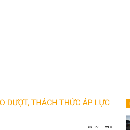
O DƯỢT, THÁCH THỨC ÁP LỰC
622
0