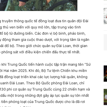
 truyền thông quốc tế đồng loạt đưa tin quân đội Đài
 thủ ven biển với quy mô lớn, tập trung vào tình
ổ bộ từ đường biển. Các đơn vị bộ binh, pháo binh,
uy động tham gia cuộc thao dượt, với trọng tâm là ngăn
bãi đổ bộ. Theo giới chức quân sự Đài Loan, thời gian
phỏng sát với điều kiện chiến đấu thực tế nhất.
u khi Trung Quốc tiến hành cuộc tập trận mang tên “Sứ
i Hai năm 2025. Khi đó, Bộ Tư lệnh Chiến khu miền
 đồng loạt triển khai các lực lượng hải quân, không
quanh Đài Loan. Theo Bộ Quốc phòng Đài Loan, chỉ
i 130 phi cơ quân sự Trung Quốc cùng 22 chiến hạm và
dấu một trong những đợt gây áp lực quân sự lớn nhất
a tiễn phóng loạt của Trung Quốc được cho là đã rơi