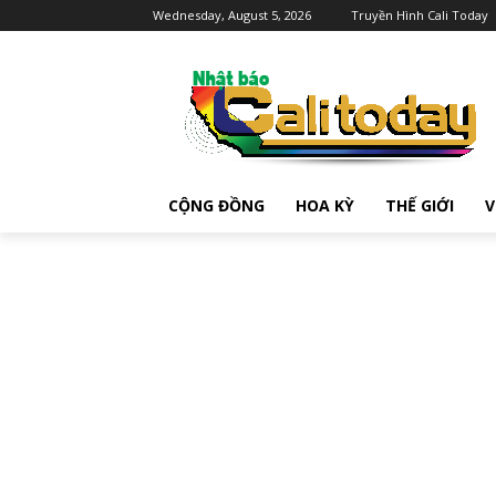
Wednesday, August 5, 2026
Truyền Hình Cali Today
CỘNG ĐỒNG
HOA KỲ
THẾ GIỚI
V