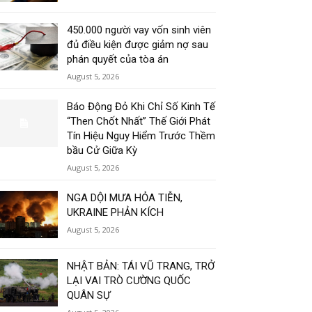
450.000 người vay vốn sinh viên
đủ điều kiện được giảm nợ sau
phán quyết của tòa án
August 5, 2026
Báo Động Đỏ Khi Chỉ Số Kinh Tế
“Then Chốt Nhất” Thế Giới Phát
Tín Hiệu Nguy Hiểm Trước Thềm
bầu Cử Giữa Kỳ
August 5, 2026
NGA DỘI MƯA HỎA TIỄN,
UKRAINE PHẢN KÍCH
August 5, 2026
NHẬT BẢN: TÁI VŨ TRANG, TRỞ
LẠI VAI TRÒ CƯỜNG QUỐC
QUÂN SỰ