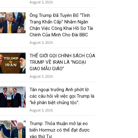
August 5, 2026
Ông Trump Đã Tuyên Bố “Tình
Trạng Khẩn Cấp” Nhằm Ngăn
Chặn Việc Công Khai Hồ Sơ Tài
Chính Của Mình Cho Đài BBC
August 5, 2026
THẾ GIỚI GỌI CHÍNH SÁCH CỦA
TRUMP VỀ IRAN LÀ “NGOẠI
GIAO MẪU GIÁO”
August 5, 2026
Tân ngoại trưởng Anh phớt lờ
các câu hỏi về việc gọi Trump là
“kẻ phân biệt chủng tộc”.
August 5, 2026
Trump: Thỏa thuận mở lại eo
biển Hormuz có thể đạt được
vào thứ Tư.