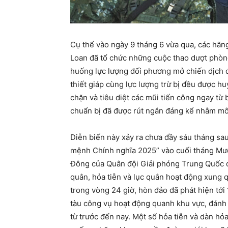
Cụ thể vào ngày 9 tháng 6 vừa qua, các hãng
Loan đã tổ chức những cuộc thao dượt phòng
huống lực lượng đối phương mở chiến dịch đ
thiết giáp cùng lực lượng trừ bị đều được h
chặn và tiêu diệt các mũi tiến công ngay từ 
chuẩn bị đã được rút ngắn đáng kể nhằm mô 
Diễn biến này xảy ra chưa đầy sáu tháng sa
mệnh Chính nghĩa 2025” vào cuối tháng Mườ
Đông của Quân đội Giải phóng Trung Quốc đã
quân, hỏa tiễn và lục quân hoạt động xung 
trong vòng 24 giờ, hòn đảo đã phát hiện tớ
tàu công vụ hoạt động quanh khu vực, đánh 
từ trước đến nay. Một số hỏa tiễn và dàn hỏ