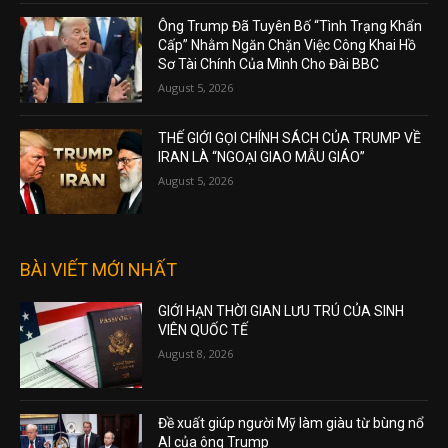
Ông Trump Đã Tuyên Bố “Tình Trạng Khẩn
Cấp” Nhằm Ngăn Chặn Việc Công Khai Hồ
Sơ Tài Chính Của Mình Cho Đài BBC
August 5, 2026
THẾ GIỚI GỌI CHÍNH SÁCH CỦA TRUMP VỀ
IRAN LÀ “NGOẠI GIAO MẪU GIÁO”
August 5, 2026
BÀI VIẾT MỚI NHẤT
GIỚI HẠN THỜI GIAN LƯU TRÚ CỦA SINH
VIÊN QUỐC TẾ
August 8, 2026
Đề xuất giúp người Mỹ làm giàu từ bùng nổ
AI của ông Trump