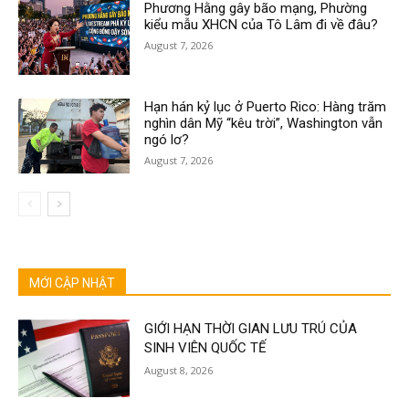
Phương Hằng gây bão mạng, Phường
kiểu mẫu XHCN của Tô Lâm đi về đâu?
August 7, 2026
Hạn hán kỷ lục ở Puerto Rico: Hàng trăm
nghìn dân Mỹ “kêu trời”, Washington vẫn
ngó lơ?
August 7, 2026
MỚI CẬP NHẬT
GIỚI HẠN THỜI GIAN LƯU TRÚ CỦA
SINH VIÊN QUỐC TẾ
August 8, 2026