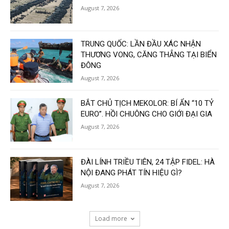
August 7, 2026
TRUNG QUỐC: LẦN ĐẦU XÁC NHẬN
THƯƠNG VONG, CĂNG THẲNG TẠI BIỂN
ĐÔNG
August 7, 2026
BẮT CHỦ TỊCH MEKOLOR: BÍ ẨN “10 TỶ
EURO”. HỒI CHUÔNG CHO GIỚI ĐẠI GIA
August 7, 2026
ĐÀI LÍNH TRIỀU TIÊN, 24 TẬP FIDEL: HÀ
NỘI ĐANG PHÁT TÍN HIỆU GÌ?
August 7, 2026
Load more