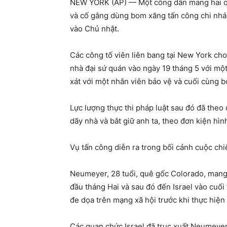
NEW YORK (AP) — Một công dân mang hai quố
và cố gắng dùng bom xăng tấn công chi nhán
vào Chủ nhật.
Các công tố viên liên bang tại New York ch
nhà đại sứ quán vào ngày 19 tháng 5 với mộ
xát với một nhân viên bảo vệ và cuối cùng bỏ 
Lực lượng thực thi pháp luật sau đó đã the
dãy nhà và bắt giữ anh ta, theo đơn kiện h
Vụ tấn công diễn ra trong bối cảnh cuộc chi
Neumeyer, 28 tuổi, quê gốc Colorado, mang
đầu tháng Hai và sau đó đến Israel vào cuối 
đe dọa trên mạng xã hội trước khi thực hiện 
Các quan chức Israel đã trục xuất Neumeyer