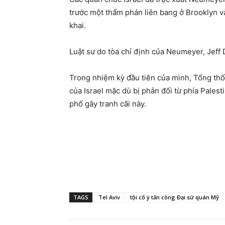
trước một thẩm phán liên bang ở Brooklyn 
khai.
Luật sư do tòa chỉ định của Neumeyer, Jeff D
Trong nhiệm kỳ đầu tiên của mình, Tổng th
của Israel mặc dù bị phản đối từ phía Pales
phố gây tranh cãi này.
TAGS
Tel Aviv
tội cố ý tấn công Đại sứ quán Mỹ