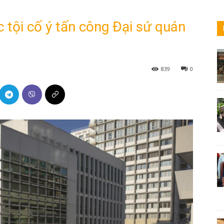
tội cố ý tấn công Đại sứ quán
839
0