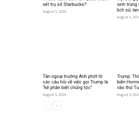
xét trụ sở Starbucks?
sinh trùng
lịch sử, la
August 5, 2026
August 5, 202
Tân ngoại trưởng Anh phớt lờ
Trump: Thỏ
các câu hỏi về việc gọi Trump là
biển Horm
“kẻ phân biệt chủng tộc”.
vào thứ Tư
August 5, 2026
August 5, 202