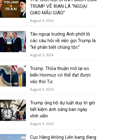
TRUMP VỀ IRAN LÀ “NGOẠI
GIAO MẪU GIÁO”
August 5, 2026
Tân ngoại trưởng Anh phớt lờ
các câu hỏi về việc gọi Trump là
“kẻ phân biệt chủng tộc”.
August 5, 2026
Trump: Thỏa thuận mở lại eo
biển Hormuz có thể đạt được
vào thứ Tư.
August 5, 2026
Trump ủng hộ dự luật duy trì giờ
tiết kiệm ánh sáng ban ngày
vĩnh viễn
August 5, 2026
Cục Hàng không Liên bang đang