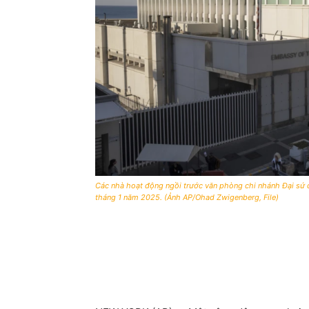
Các nhà hoạt động ngồi trước văn phòng chi nhánh Đại sứ quá
tháng 1 năm 2025. (Ảnh AP/Ohad Zwigenberg, File)