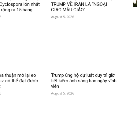
 Cyclospora lớn nhất
TRUMP VỀ IRAN LÀ “NGOẠI
n rộng ra 15 bang
GIAO MẪU GIÁO”
6
August 5, 2026
a thuận mở lại eo
Trump ủng hộ dự luật duy trì giờ
uz có thể đạt được
tiết kiệm ánh sáng ban ngày vĩnh
.
viễn
6
August 5, 2026