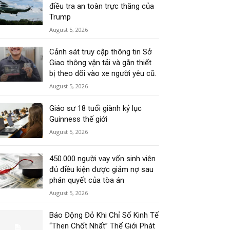
điều tra an toàn trực thăng của
Trump
August 5, 2026
Cảnh sát truy cập thông tin Sở
Giao thông vận tải và gắn thiết
bị theo dõi vào xe người yêu cũ.
August 5, 2026
Giáo sư 18 tuổi giành kỷ lục
Guinness thế giới
August 5, 2026
450.000 người vay vốn sinh viên
đủ điều kiện được giảm nợ sau
phán quyết của tòa án
August 5, 2026
Báo Động Đỏ Khi Chỉ Số Kinh Tế
“Then Chốt Nhất” Thế Giới Phát