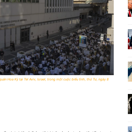
n Hoa Kỳ tại Tel Aviv, Israel, trong một cuộc biểu tình, thứ Tư, ngày 8