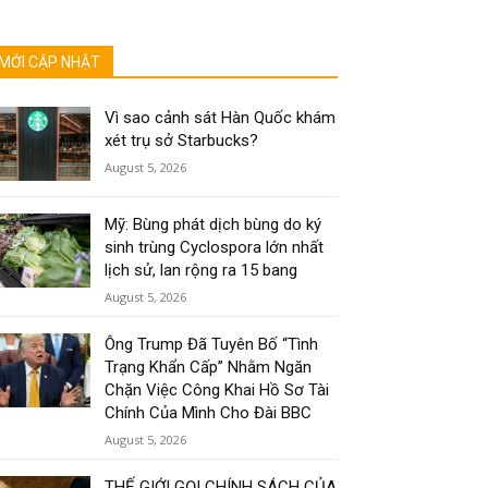
MỚI CẬP NHẬT
Vì sao cảnh sát Hàn Quốc khám
xét trụ sở Starbucks?
August 5, 2026
Mỹ: Bùng phát dịch bùng do ký
sinh trùng Cyclospora lớn nhất
lịch sử, lan rộng ra 15 bang
August 5, 2026
Ông Trump Đã Tuyên Bố “Tình
Trạng Khẩn Cấp” Nhằm Ngăn
Chặn Việc Công Khai Hồ Sơ Tài
Chính Của Mình Cho Đài BBC
August 5, 2026
THẾ GIỚI GỌI CHÍNH SÁCH CỦA