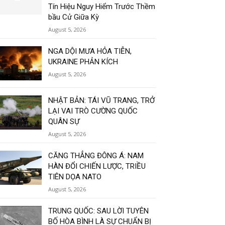
Tín Hiệu Nguy Hiểm Trước Thềm
bầu Cử Giữa Kỳ
August 5, 2026
NGA DỘI MƯA HỎA TIỄN,
UKRAINE PHẢN KÍCH
August 5, 2026
NHẬT BẢN: TÁI VŨ TRANG, TRỞ
LẠI VAI TRÒ CƯỜNG QUỐC
QUÂN SỰ
August 5, 2026
CĂNG THẲNG ĐÔNG Á: NAM
HÀN ĐỔI CHIẾN LƯỢC, TRIỀU
TIÊN DỌA NATO
August 5, 2026
TRUNG QUỐC: SAU LỜI TUYÊN
BỐ HÒA BÌNH LÀ SỰ CHUẨN BỊ