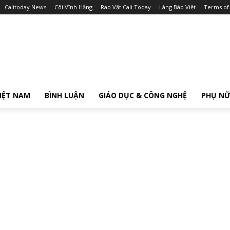
Calitoday News
Cõi Vĩnh Hằng
Rao Vặt Cali Today
Làng Báo Việt
Terms of
IỆT NAM
BÌNH LUẬN
GIÁO DỤC & CÔNG NGHỆ
PHỤ N