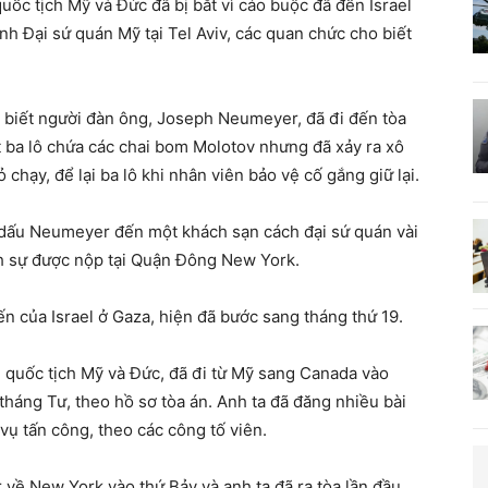
c tịch Mỹ và Đức đã bị bắt vì cáo buộc đã đến Israel
h Đại sứ quán Mỹ tại Tel Aviv, các quan chức cho biết
o biết người đàn ông, Joseph Neumeyer, đã đi đến tòa
t ba lô chứa các chai bom Molotov nhưng đã xảy ra xô
chạy, để lại ba lô khi nhân viên bảo vệ cố gắng giữ lại.
o dấu Neumeyer đến một khách sạn cách đại sứ quán vài
ình sự được nộp tại Quận Đông New York.
ến của Israel ở Gaza, hiện đã bước sang tháng thứ 19.
 quốc tịch Mỹ và Đức, đã đi từ Mỹ sang Canada vào
tháng Tư, theo hồ sơ tòa án. Anh ta đã đăng nhiều bài
vụ tấn công, theo các công tố viên.
 về New York vào thứ Bảy và anh ta đã ra tòa lần đầu