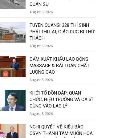
QUÂN SỰ
August 5, 2026
TUYÊN QUANG: 328 THÍ SINH
PHẢI THI LẠI, GIÁO DỤC BỊ THỬ
THÁCH
August 5, 2026
CẤM XUẤT KHẨU LAO ĐỘNG
MASSAGE & BÀI TOÁN CHẤT
LƯỢNG CAO
August 5, 2026
KHỞI TỐ DỒN DẬP: QUAN
CHỨC, HIỆU TRƯỞNG VÀ CA SĨ
CÙNG VÀO LAO LÝ
August 5, 2026
NGHỊ QUYẾT VỀ KIỀU BÀO:
CSVN THÀNH TÂM MUỐN HÒA