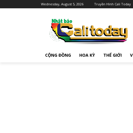
Wednesday, August 5, 2026
Truyền Hình Cali Today
CỘNG ĐỒNG
HOA KỲ
THẾ GIỚI
V