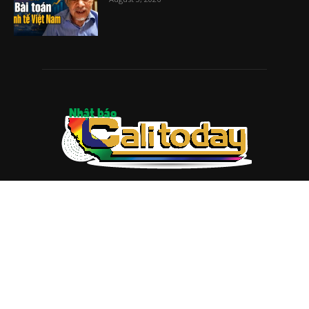
Bài toán kinh tế Việt Nam
August 3, 2026
ABOUT US
Trang web
baocalitoday.com
là sản phẩm của Hệ Thống
Truyền Thông Cali Today