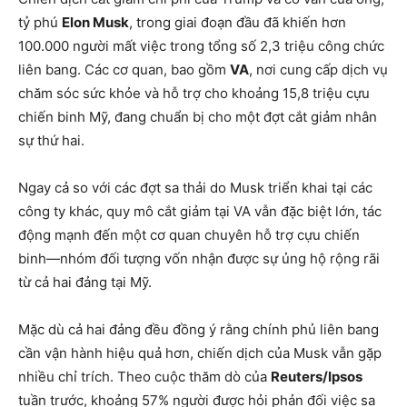
tỷ phú
Elon Musk
, trong giai đoạn đầu đã khiến hơn
100.000 người mất việc trong tổng số 2,3 triệu công chức
liên bang. Các cơ quan, bao gồm
VA
, nơi cung cấp dịch vụ
chăm sóc sức khỏe và hỗ trợ cho khoảng 15,8 triệu cựu
chiến binh Mỹ, đang chuẩn bị cho một đợt cắt giảm nhân
sự thứ hai.
Ngay cả so với các đợt sa thải do Musk triển khai tại các
công ty khác, quy mô cắt giảm tại VA vẫn đặc biệt lớn, tác
động mạnh đến một cơ quan chuyên hỗ trợ cựu chiến
binh—nhóm đối tượng vốn nhận được sự ủng hộ rộng rãi
từ cả hai đảng tại Mỹ.
Mặc dù cả hai đảng đều đồng ý rằng chính phủ liên bang
cần vận hành hiệu quả hơn, chiến dịch của Musk vẫn gặp
nhiều chỉ trích. Theo cuộc thăm dò của
Reuters/Ipsos
tuần trước, khoảng 57% người được hỏi phản đối việc sa