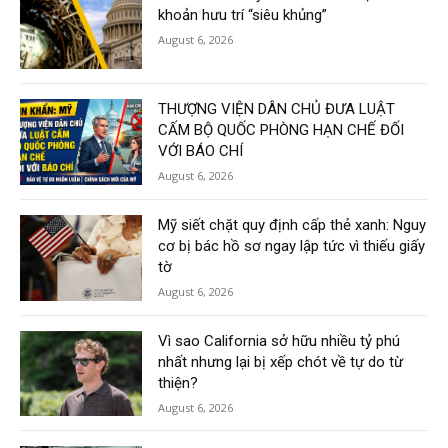
khoản hưu trí “siêu khủng”
August 6, 2026
THƯỢNG VIỆN DÂN CHỦ ĐƯA LUẬT
CẤM BỘ QUỐC PHÒNG HẠN CHẾ ĐỐI
VỚI BÁO CHÍ
August 6, 2026
Mỹ siết chặt quy định cấp thẻ xanh: Nguy
cơ bị bác hồ sơ ngay lập tức vì thiếu giấy
tờ
August 6, 2026
Vì sao California sở hữu nhiều tỷ phú
nhất nhưng lại bị xếp chót về tự do từ
thiện?
August 6, 2026