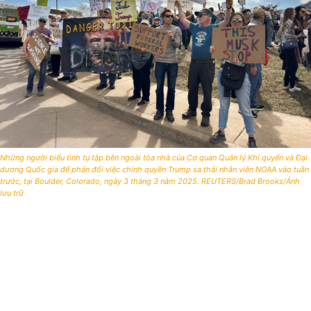
Những người biểu tình tụ tập bên ngoài tòa nhà của Cơ quan Quản lý Khí quyển và Đại
dương Quốc gia để phản đối việc chính quyền Trump sa thải nhân viên NOAA vào tuần
trước, tại Boulder, Colorado, ngày 3 tháng 3 năm 2025. REUTERS/Brad Brooks/Ảnh
lưu trữ