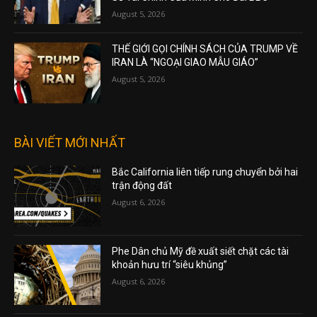
Ông Trump Đã Tuyên Bố “Tình Trạng Khẩn
Cấp” Nhằm Ngăn Chặn Việc Công Khai Hồ
Sơ Tài Chính Của Mình Cho Đài BBC
August 5, 2026
THẾ GIỚI GỌI CHÍNH SÁCH CỦA TRUMP VỀ
IRAN LÀ “NGOẠI GIAO MẪU GIÁO”
August 5, 2026
BÀI VIẾT MỚI NHẤT
Bắc California liên tiếp rung chuyển bởi hai
trận động đất
August 6, 2026
Phe Dân chủ Mỹ đề xuất siết chặt các tài
khoản hưu trí “siêu khủng”
August 6, 2026