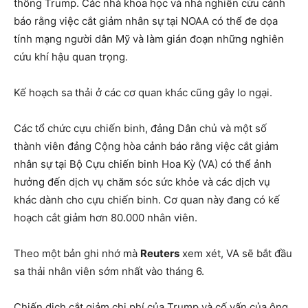
thống Trump. Các nhà khoa học và nhà nghiên cứu cảnh
báo rằng việc cắt giảm nhân sự tại NOAA có thể đe dọa
tính mạng người dân Mỹ và làm gián đoạn những nghiên
cứu khí hậu quan trọng.
Kế hoạch sa thải ở các cơ quan khác cũng gây lo ngại.
Các tổ chức cựu chiến binh, đảng Dân chủ và một số
thành viên đảng Cộng hòa cảnh báo rằng việc cắt giảm
nhân sự tại Bộ Cựu chiến binh Hoa Kỳ (VA) có thể ảnh
hưởng đến dịch vụ chăm sóc sức khỏe và các dịch vụ
khác dành cho cựu chiến binh. Cơ quan này đang có kế
hoạch cắt giảm hơn 80.000 nhân viên.
Theo một bản ghi nhớ mà
Reuters
xem xét, VA sẽ bắt đầu
sa thải nhân viên sớm nhất vào tháng 6.
Chiến dịch cắt giảm chi phí của Trump và cố vấn của ông,