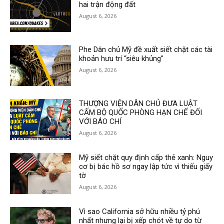
hai trận động đất
August 6, 2026
Phe Dân chủ Mỹ đề xuất siết chặt các tài
khoản hưu trí “siêu khủng”
August 6, 2026
THƯỢNG VIỆN DÂN CHỦ ĐƯA LUẬT
CẤM BỘ QUỐC PHÒNG HẠN CHẾ ĐỐI
VỚI BÁO CHÍ
August 6, 2026
Mỹ siết chặt quy định cấp thẻ xanh: Nguy
cơ bị bác hồ sơ ngay lập tức vì thiếu giấy
tờ
August 6, 2026
Vì sao California sở hữu nhiều tỷ phú
nhất nhưng lại bị xếp chót về tự do từ