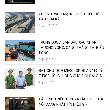
CHIẾN TRANH MẠNG: TRIỀU TIÊN ĐỐI
ĐẦU HOA KỲ
August 7, 2026
TRUNG QUỐC: LẦN ĐẦU XÁC NHẬN
THƯƠNG VONG, CĂNG THẲNG TẠI BIỂN
ĐÔNG
August 7, 2026
BẮT CHỦ TỊCH MEKOLOR: BÍ ẨN “10 TỶ
EURO”. HỒI CHUÔNG CHO GIỚI ĐẠI GIA
August 7, 2026
ĐÀI LÍNH TRIỀU TIÊN, 24 TẬP FIDEL: HÀ
NỘI ĐANG PHÁT TÍN HIỆU GÌ?