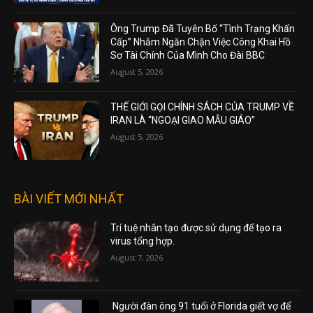
Ông Trump Đã Tuyên Bố “Tình Trạng Khẩn
Cấp” Nhằm Ngăn Chặn Việc Công Khai Hồ
Sơ Tài Chính Của Mình Cho Đài BBC
August 5, 2026
THẾ GIỚI GỌI CHÍNH SÁCH CỦA TRUMP VỀ
IRAN LÀ “NGOẠI GIAO MẪU GIÁO”
August 5, 2026
BÀI VIẾT MỚI NHẤT
Trí tuệ nhân tạo được sử dụng để tạo ra
virus tổng hợp.
August 7, 2026
Người đàn ông 91 tuổi ở Florida giết vợ để