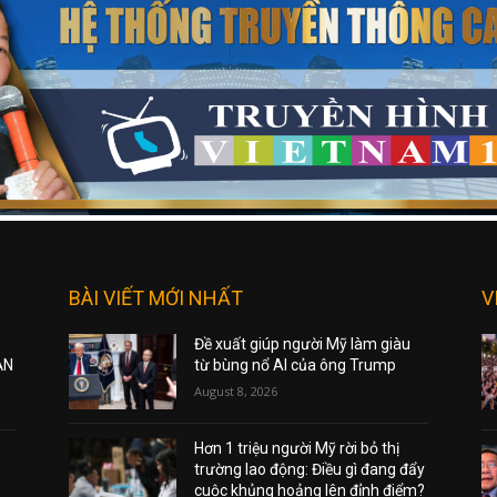
BÀI VIẾT MỚI NHẤT
V
Đề xuất giúp người Mỹ làm giàu
ẠN
từ bùng nổ AI của ông Trump
August 8, 2026
Hơn 1 triệu người Mỹ rời bỏ thị
trường lao động: Điều gì đang đẩy
cuộc khủng hoảng lên đỉnh điểm?