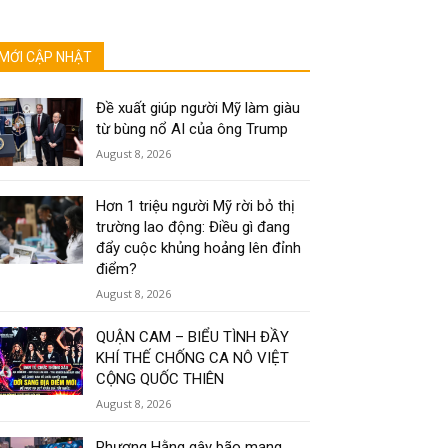
MỚI CẬP NHẬT
Đề xuất giúp người Mỹ làm giàu
từ bùng nổ AI của ông Trump
August 8, 2026
Hơn 1 triệu người Mỹ rời bỏ thị
trường lao động: Điều gì đang
đẩy cuộc khủng hoảng lên đỉnh
điểm?
August 8, 2026
QUẬN CAM – BIỂU TÌNH ĐẦY
KHÍ THẾ CHỐNG CA NÔ VIỆT
CỘNG QUỐC THIÊN
August 8, 2026
Phương Hằng gây bão mạng,