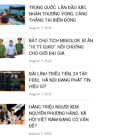
TRUNG QUỐC: LẦN ĐẦU XÁC
NHẬN THƯƠNG VONG, CĂNG
THẲNG TẠI BIỂN ĐÔNG
August 7, 2026
BẮT CHỦ TỊCH MEKOLOR: BÍ ẨN
“10 TỶ EURO”. HỒI CHUÔNG
CHO GIỚI ĐẠI GIA
August 7, 2026
ĐÀI LÍNH TRIỀU TIÊN, 24 TẬP
FIDEL: HÀ NỘI ĐANG PHÁT TÍN
HIỆU GÌ?
August 7, 2026
HÀNG TRIỆU NGƯỜI XEM
NGUYỄN PHƯƠNG HẰNG: XÃ
HỘI VIỆT NAM ĐANG CÓ VẤN
ĐỀ?
August 7, 2026