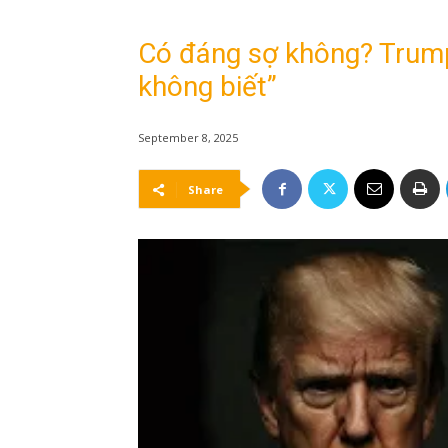
Có đáng sợ không? Trump 
không biết”
September 8, 2025
Share