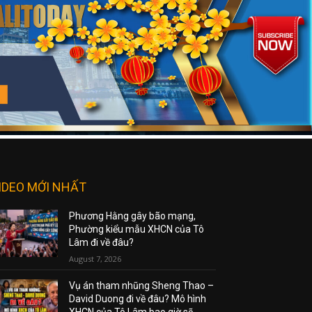
IDEO MỚI NHẤT
Phương Hằng gây bão mạng,
Phường kiểu mẫu XHCN của Tô
Lâm đi về đâu?
August 7, 2026
Vụ án tham nhũng Sheng Thao –
David Duong đi về đâu? Mô hình