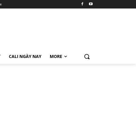
e
Ữ
CALI NGÀY NAY
MORE