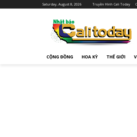
Saturday, August 8, 2026
Truyền Hình Cali Today
C
CỘNG ĐỒNG
HOA KỲ
THẾ GIỚI
V