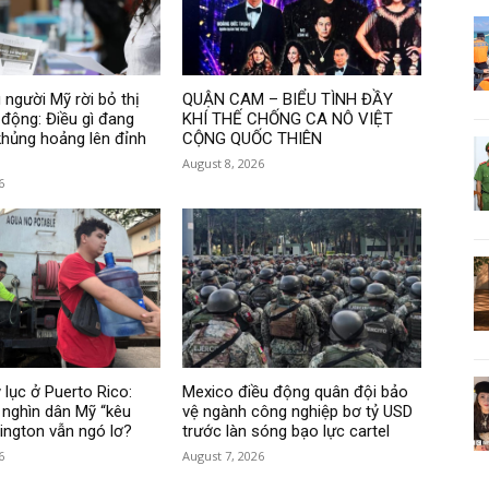
 người Mỹ rời bỏ thị
QUẬN CAM – BIỂU TÌNH ĐẦY
 động: Điều gì đang
KHÍ THẾ CHỐNG CA NÔ VIỆT
hủng hoảng lên đỉnh
CỘNG QUỐC THIÊN
August 8, 2026
6
 lục ở Puerto Rico:
Mexico điều động quân đội bảo
nghìn dân Mỹ “kêu
vệ ngành công nghiệp bơ tỷ USD
hington vẫn ngó lơ?
trước làn sóng bạo lực cartel
6
August 7, 2026