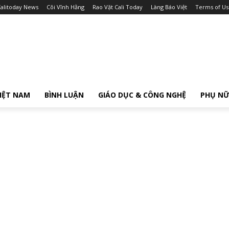
alitoday News
Cõi Vĩnh Hằng
Rao Vặt Cali Today
Làng Báo Việt
Terms of Us
IỆT NAM
BÌNH LUẬN
GIÁO DỤC & CÔNG NGHỆ
PHỤ N