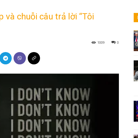
và chuỗi câu trả lời “Tôi
1009
0