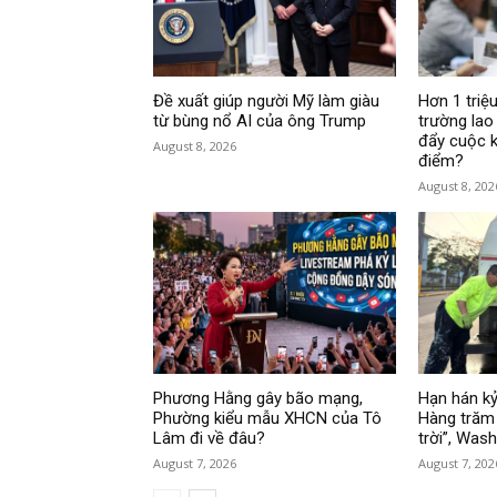
Đề xuất giúp người Mỹ làm giàu
Hơn 1 triệu
từ bùng nổ AI của ông Trump
trường lao
đẩy cuộc k
August 8, 2026
điểm?
August 8, 202
Phương Hằng gây bão mạng,
Hạn hán kỷ
Phường kiểu mẫu XHCN của Tô
Hàng trăm 
Lâm đi về đâu?
trời”, Was
August 7, 2026
August 7, 202