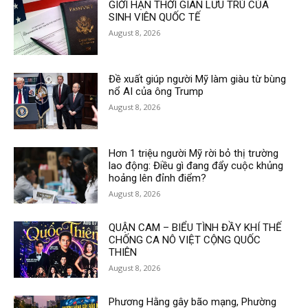
GIỚI HẠN THỜI GIAN LƯU TRÚ CỦA
SINH VIÊN QUỐC TẾ
August 8, 2026
Đề xuất giúp người Mỹ làm giàu từ bùng
nổ AI của ông Trump
August 8, 2026
Hơn 1 triệu người Mỹ rời bỏ thị trường
lao động: Điều gì đang đẩy cuộc khủng
hoảng lên đỉnh điểm?
August 8, 2026
QUẬN CAM – BIỂU TÌNH ĐẦY KHÍ THẾ
CHỐNG CA NÔ VIỆT CỘNG QUỐC
THIÊN
August 8, 2026
Phương Hằng gây bão mạng, Phường