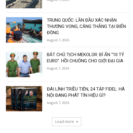
TRUNG QUỐC: LẦN ĐẦU XÁC NHẬN
THƯƠNG VONG, CĂNG THẲNG TẠI BIỂN
ĐÔNG
August 7, 2026
BẮT CHỦ TỊCH MEKOLOR: BÍ ẨN “10 TỶ
EURO”. HỒI CHUÔNG CHO GIỚI ĐẠI GIA
August 7, 2026
ĐÀI LÍNH TRIỀU TIÊN, 24 TẬP FIDEL: HÀ
NỘI ĐANG PHÁT TÍN HIỆU GÌ?
August 7, 2026
Load more