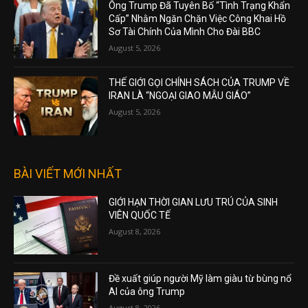
Ông Trump Đã Tuyên Bố “Tình Trạng Khẩn
Cấp” Nhằm Ngăn Chặn Việc Công Khai Hồ
Sơ Tài Chính Của Mình Cho Đài BBC
August 5, 2026
THẾ GIỚI GỌI CHÍNH SÁCH CỦA TRUMP VỀ
IRAN LÀ “NGOẠI GIAO MẪU GIÁO”
August 5, 2026
BÀI VIẾT MỚI NHẤT
GIỚI HẠN THỜI GIAN LƯU TRÚ CỦA SINH
VIÊN QUỐC TẾ
August 8, 2026
Đề xuất giúp người Mỹ làm giàu từ bùng nổ
AI của ông Trump
August 8, 2026