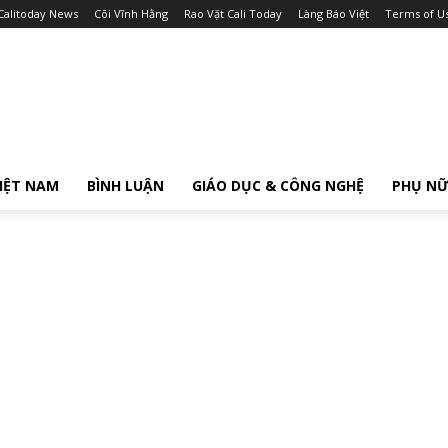
Calitoday News
Cõi Vĩnh Hằng
Rao Vặt Cali Today
Làng Báo Việt
Terms of U
IỆT NAM
BÌNH LUẬN
GIÁO DỤC & CÔNG NGHỆ
PHỤ N