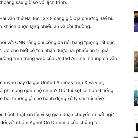
hoảng sáu giờ so với lịch trình.
ải vào thứ Hai lúc 12:48 sáng giờ địa phương. Để bù
nh khách được tặng phiếu ăn và bồi thường.
ói với CNN rằng phi công đã nói bằng “giọng rất bực
 Cô cho biết cô “đã nhận được hai phiếu ăn trị giá
hường trên trang web của United Airline, nhưng cô vẫn
huyến bay đã gọi United Airlines trên X và viết,
hi công quên hộ chiếu? Giờ thì kẹt lại hơn 6 tiếng.
bồi thường gì cho hành động xử lý sai trái này?”
ôi thành thật xin lỗi vì sự gián đoạn chuyến đi bất ngờ
ao đổi với nhóm Agent On Demand của chúng tôi