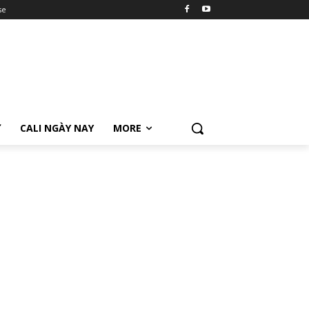
se
Ữ
CALI NGÀY NAY
MORE