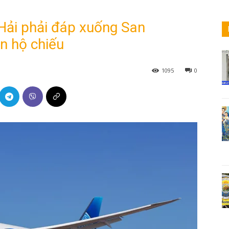
Hải phải đáp xuống San
ên hộ chiếu
1095
0