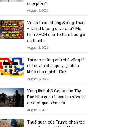
chia phần?
August 5, 2026
Vụ án tham nhũng Sheng Thao
– David Duong đi về đâu? Mô
hình XHCN của Tô Lâm bao giờ
sẽ thành?
August 5, 2026
Tại sao những chủ nhà vững tài
chính vẫn phải quay lại phân
khúc nhà ở bình dân?
August 5, 2026
Vùng lãnh thổ Ceuta của Tây
Ban Nha quá tải sau làn sóng di
cư ồ ạt qua biên giới
August 5, 2026
Thuế quan của Trump phản tác