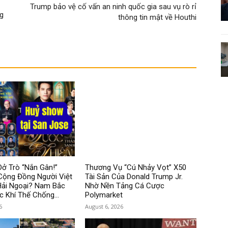
Trump bảo vệ cố vấn an ninh quốc gia sau vụ rò rỉ
g
thông tin mật về Houthi
ở Trò “Nắn Gân!”
Thương Vụ “Cú Nhảy Vọt” X50
Cộng Đồng Người Việt
Tài Sản Của Donald Trump Jr.
Hải Ngoại? Nam Bắc
Nhờ Nền Tảng Cá Cược
c Khí Thế Chống...
Polymarket
6
August 6, 2026