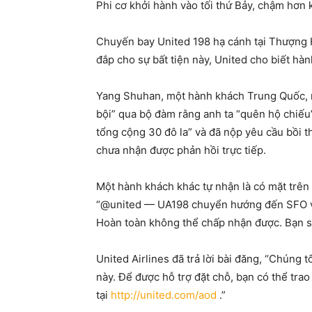
Phi cơ khởi hành vào tối thứ Bảy, chậm hơn k
Chuyến bay United 198 hạ cánh tại Thượng H
đắp cho sự bất tiện này, United cho biết hà
Yang Shuhan, một hành khách Trung Quốc, n
bội” qua bộ đàm rằng anh ta “quên hộ chiếu”.
tổng cộng 30 đô la” và đã nộp yêu cầu bồi t
chưa nhận được phản hồi trực tiếp.
Một hành khách khác tự nhận là có mặt trên c
“@united — UA198 chuyển hướng đến SFO vì p
Hoàn toàn không thể chấp nhận được. Bạn sẽ 
United Airlines đã trả lời bài đăng, “Chúng t
này. Để được hỗ trợ đặt chỗ, bạn có thể tr
tại
http://united.com/aod
.”