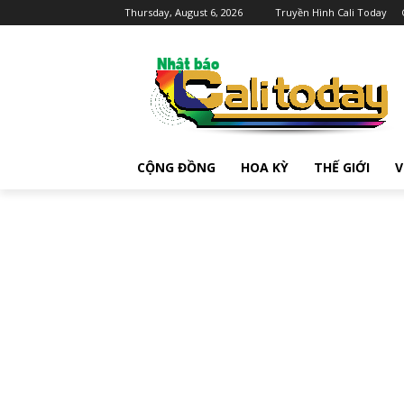
Thursday, August 6, 2026
Truyền Hình Cali Today
CỘNG ĐỒNG
HOA KỲ
THẾ GIỚI
V