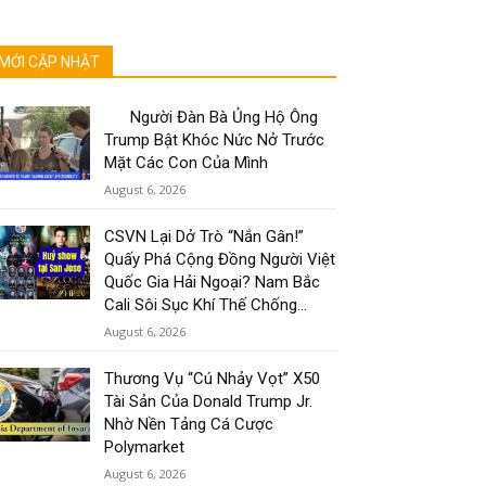
MỚI CẬP NHẬT
Người Đàn Bà Ủng Hộ Ông
Trump Bật Khóc Nức Nở Trước
Mặt Các Con Của Mình
August 6, 2026
CSVN Lại Dở Trò “Nắn Gân!”
Quấy Phá Cộng Đồng Người Việt
Quốc Gia Hải Ngoại? Nam Bắc
Cali Sôi Sục Khí Thế Chống...
August 6, 2026
Thương Vụ “Cú Nhảy Vọt” X50
Tài Sản Của Donald Trump Jr.
Nhờ Nền Tảng Cá Cược
Polymarket
August 6, 2026