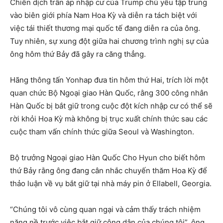
Chiến dịch trấn áp nhập cư của Trump chủ yếu tập trung
vào biên giới phía Nam Hoa Kỳ và diễn ra tách biệt với
việc tái thiết thương mại quốc tế đang diễn ra của ông.
Tuy nhiên, sự xung đột giữa hai chương trình nghị sự của
ông hôm thứ Bảy đã gây ra căng thẳng.
Hãng thông tấn Yonhap đưa tin hôm thứ Hai, trích lời một
quan chức Bộ Ngoại giao Hàn Quốc, rằng 300 công nhân
Hàn Quốc bị bắt giữ trong cuộc đột kích nhập cư có thể sẽ
rời khỏi Hoa Kỳ mà không bị trục xuất chính thức sau các
cuộc tham vấn chính thức giữa Seoul và Washington.
Bộ trưởng Ngoại giao Hàn Quốc Cho Hyun cho biết hôm
thứ Bảy rằng ông đang cân nhắc chuyến thăm Hoa Kỳ để
thảo luận về vụ bắt giữ tại nhà máy pin ở Ellabell, Georgia.
“Chúng tôi vô cùng quan ngại và cảm thấy trách nhiệm
nặng nề trước việc bắt giữ công dân của chúng tôi”, ông