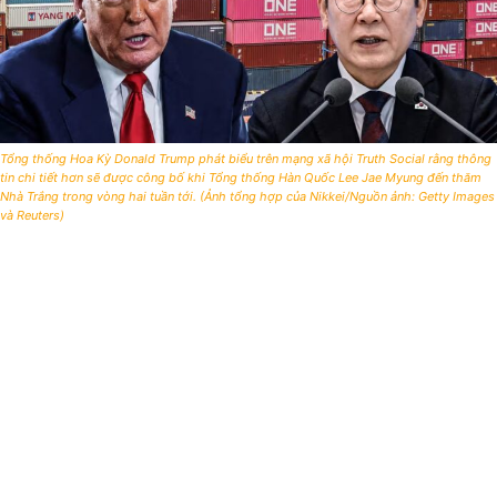
Tổng thống Hoa Kỳ Donald Trump phát biểu trên mạng xã hội Truth Social rằng thông
tin chi tiết hơn sẽ được công bố khi Tổng thống Hàn Quốc Lee Jae Myung đến thăm
Nhà Trắng trong vòng hai tuần tới. (Ảnh tổng hợp của Nikkei/Nguồn ảnh: Getty Images
và Reuters)