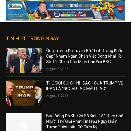
TIN HOT TRONG NGÀY
Ông Trump Đã Tuyên Bố “Tình Trạng Khẩn
Cấp” Nhằm Ngăn Chặn Việc Công Khai Hồ
Sơ Tài Chính Của Mình Cho Đài BBC
August 5, 2026
THẾ GIỚI GỌI CHÍNH SÁCH CỦA TRUMP VỀ
IRAN LÀ “NGOẠI GIAO MẪU GIÁO”
August 5, 2026
Báo Động Đỏ Khi Chỉ Số Kinh Tế “Then Chốt
Nhất” Thế Giới Phát Tín Hiệu Nguy Hiểm
Trước Thềm bầu Cử Giữa Kỳ