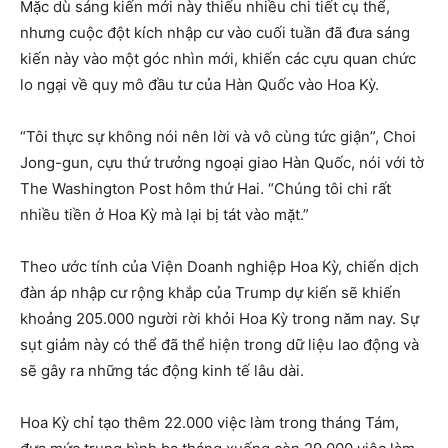
Mặc dù sáng kiến ​​mới này thiếu nhiều chi tiết cụ thể,
nhưng cuộc đột kích nhập cư vào cuối tuần đã đưa sáng
kiến ​​này vào một góc nhìn mới, khiến các cựu quan chức
lo ngại về quy mô đầu tư của Hàn Quốc vào Hoa Kỳ.
“Tôi thực sự không nói nên lời và vô cùng tức giận”, Choi
Jong-gun, cựu thứ trưởng ngoại giao Hàn Quốc, nói với tờ
The Washington Post hôm thứ Hai. “Chúng tôi chi rất
nhiều tiền ở Hoa Kỳ mà lại bị tát vào mặt.”
Theo ước tính của Viện Doanh nghiệp Hoa Kỳ, chiến dịch
đàn áp nhập cư rộng khắp của Trump dự kiến ​​sẽ khiến
khoảng 205.000 người rời khỏi Hoa Kỳ trong năm nay. Sự
sụt giảm này có thể đã thể hiện trong dữ liệu lao động và
sẽ gây ra những tác động kinh tế lâu dài.
Hoa Kỳ chỉ tạo thêm 22.000 việc làm trong tháng Tám,