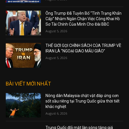
Ông Trump Đã Tuyên Bố “Tình Trạng Khẩn
Cấp” Nhằm Ngăn Chặn Việc Công Khai Hồ
Sơ Tài Chính Của Mình Cho Đài BBC
August 5, 2026
THẾ GIỚI GỌI CHÍNH SÁCH CỦA TRUMP VỀ
IRAN LÀ “NGOẠI GIAO MẪU GIÁO”
August 5, 2026
BÀI VIẾT MỚI NHẤT
Nông dân Malaysia chật vật đáp ứng cơn
sốt sầu riêng tại Trung Quốc giữa thời tiết
khắc nghiệt
August 6, 2026
Trung Quốc đối mặt làn sóng tăng giá