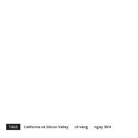
TAGS
California và Silicon Valley
cờ vàng
ngày 30/4