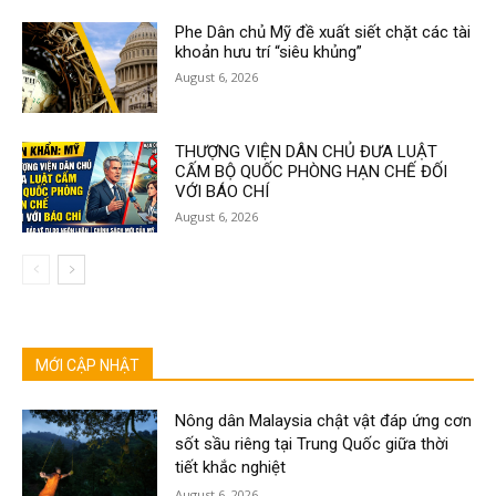
Phe Dân chủ Mỹ đề xuất siết chặt các tài
khoản hưu trí “siêu khủng”
August 6, 2026
THƯỢNG VIỆN DÂN CHỦ ĐƯA LUẬT
CẤM BỘ QUỐC PHÒNG HẠN CHẾ ĐỐI
VỚI BÁO CHÍ
August 6, 2026
MỚI CẬP NHẬT
Nông dân Malaysia chật vật đáp ứng cơn
sốt sầu riêng tại Trung Quốc giữa thời
tiết khắc nghiệt
August 6, 2026