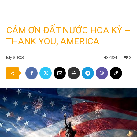
CÁM ƠN ĐẤT NƯỚC HOA KỲ –
THANK YOU, AMERICA
July 6, 2026
4904
0