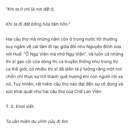
“Khi ta ở chỉ là nơi đất ở,
Khi ta đi đất bỗng hóa tâm hồn.”
Hai câu thơ mà những năm còn ở trong nước tôi thường
suy ngẫm về cái tâm đi lạc giữa đời như Nguyễn Bính xưa
với Huế: “Ở Ngự Viên mà nhớ Ngự Viên”. Và luôn cả những
thi sĩ gạo cội của dòng thi ca truyền thống như trong thi
ca thế giới, có nhiều thi sĩ đã diễn tả ý tưởng rằng một nơi
chốn chỉ thực sự trở thành quê hương khi con người rời xa
nó. Tuy nhiên, rất hiếm câu thơ nào đạt đến sự cô đọng và
sức khái quát như hai câu thơ của Chế Lan Viên.
T. S. Eliot viết:
Ta vẫn miên du vĩnh cửu đi tìm