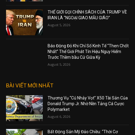
THẾ GIỚI GỌI CHÍNH SÁCH CỦA TRUMP VỀ
IRAN LÀ “NGOẠI GIAO MẪU GIÁO”
August 5, 2026
Báo Động Đỏ Khi Chỉ Số Kinh Tế “Then Chốt
Nhất” Thế Giới Phát Tín Hiệu Nguy Hiểm
Trước Thềm bầu Cử Giữa Kỳ
August 5, 2026
BÀI VIẾT MỚI NHẤT
Thương Vụ “Cú Nhảy Vọt” X50 Tài Sản Của
Donald Trump Jr. Nhờ Nền Tảng Cá Cược
Polymarket
August 6, 2026
Bất Động Sản Mỹ Đảo Chiều: “Thời Cơ