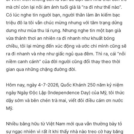
mà chỉ còn lại nỗi ám ảnh tuổi già là “ra đi như thế nào”.
Có lúc nghe tin người bạn, người thân làm ăn kiếm bạc
triệu đô la tôi vẫn chúc mừng nhưng với tâm trạng dửng
dưng như mùa thu lá rụng. Nhưng nghe tin một bạn già
vừa thảnh thơi an nhiên ra đi nhanh như khuất bóng
chiều, tôi lại mừng đến xúc động và ước chi mình cũng sẽ
ra đi nhanh và nhẹ như giấc ngủ qua đêm. Thì ra, cái “nỗi
niềm canh cánh” của đời người cũng đổi thay theo thời
gian qua những chặng đường đời.
Hôm nay, ngày 4-7-2026, Quốc Khánh 250 năm kỷ niệm
ngày Ngày Độc Lập (Independence Day) của Mỹ, tôi thức
dậy sớm và bên chén trà mai, viết đôi điều cám ơn nước
Mỹ.
Nhiều bằng hữu từ Việt Nam mới qua vẫn thường bày tỏ
sự ngạc nhiên vì rất ít khi thấy nhà nào treo cờ hay băng