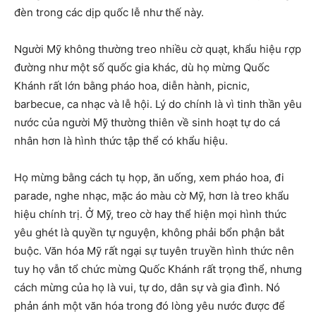
đèn trong các dịp quốc lễ như thế này.
Người Mỹ không thường treo nhiều cờ quạt, khẩu hiệu rợp
đường như một số quốc gia khác, dù họ mừng Quốc
Khánh rất lớn bằng pháo hoa, diễn hành, picnic,
barbecue, ca nhạc và lễ hội. Lý do chính là vì tinh thần yêu
nước của người Mỹ thường thiên về sinh hoạt tự do cá
nhân hơn là hình thức tập thể có khẩu hiệu.
Họ mừng bằng cách tụ họp, ăn uống, xem pháo hoa, đi
parade, nghe nhạc, mặc áo màu cờ Mỹ, hơn là treo khẩu
hiệu chính trị. Ở Mỹ, treo cờ hay thể hiện mọi hình thức
yêu ghét là quyền tự nguyện, không phải bổn phận bắt
buộc. Văn hóa Mỹ rất ngại sự tuyên truyền hình thức nên
tuy họ vẫn tổ chức mừng Quốc Khánh rất trọng thể, nhưng
cách mừng của họ là vui, tự do, dân sự và gia đình. Nó
phản ánh một văn hóa trong đó lòng yêu nước được để