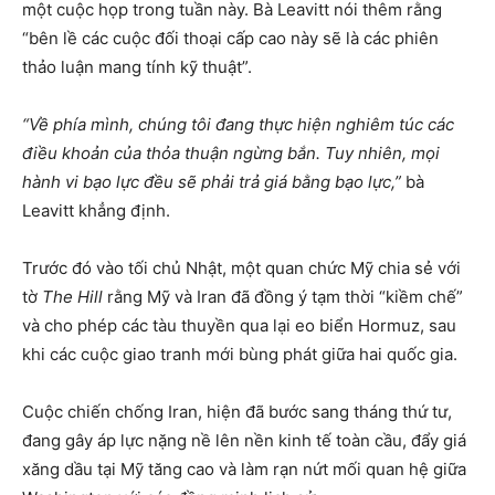
một cuộc họp trong tuần này. Bà Leavitt nói thêm rằng
“bên lề các cuộc đối thoại cấp cao này sẽ là các phiên
thảo luận mang tính kỹ thuật”.
“Về phía mình, chúng tôi đang thực hiện nghiêm túc các
điều khoản của thỏa thuận ngừng bắn. Tuy nhiên, mọi
hành vi bạo lực đều sẽ phải trả giá bằng bạo lực,”
bà
Leavitt khẳng định.
Trước đó vào tối chủ Nhật, một quan chức Mỹ chia sẻ với
tờ
The Hill
rằng Mỹ và Iran đã đồng ý tạm thời “kiềm chế”
và cho phép các tàu thuyền qua lại eo biển Hormuz, sau
khi các cuộc giao tranh mới bùng phát giữa hai quốc gia.
Cuộc chiến chống Iran, hiện đã bước sang tháng thứ tư,
đang gây áp lực nặng nề lên nền kinh tế toàn cầu, đẩy giá
xăng dầu tại Mỹ tăng cao và làm rạn nứt mối quan hệ giữa