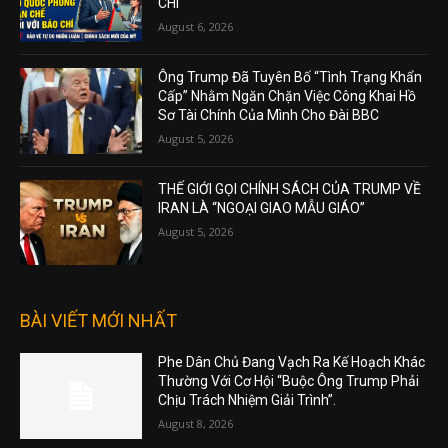
CHÍ
August 6, 2026
Ông Trump Đã Tuyên Bố “Tình Trạng Khẩn
Cấp” Nhằm Ngăn Chặn Việc Công Khai Hồ
Sơ Tài Chính Của Mình Cho Đài BBC
August 5, 2026
THẾ GIỚI GỌI CHÍNH SÁCH CỦA TRUMP VỀ
IRAN LÀ “NGOẠI GIAO MẪU GIÁO”
August 5, 2026
BÀI VIẾT MỚI NHẤT
Phe Dân Chủ Đang Vạch Ra Kế Hoạch Khác
Thường Với Cơ Hội “Buộc Ông Trump Phải
Chịu Trách Nhiệm Giải Trình”.
August 8, 2026