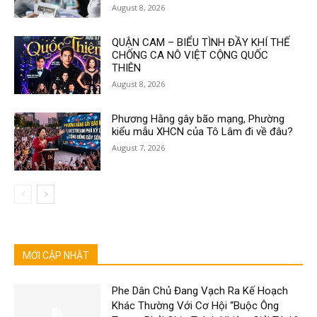
August 8, 2026
QUẬN CAM – BIỂU TÌNH ĐẦY KHÍ THẾ
CHỐNG CA NÔ VIỆT CỘNG QUỐC
THIÊN
August 8, 2026
Phương Hằng gây bão mạng, Phường
kiểu mẫu XHCN của Tô Lâm đi về đâu?
August 7, 2026
MỚI CẬP NHẬT
Phe Dân Chủ Đang Vạch Ra Kế Hoạch
Khác Thường Với Cơ Hội “Buộc Ông