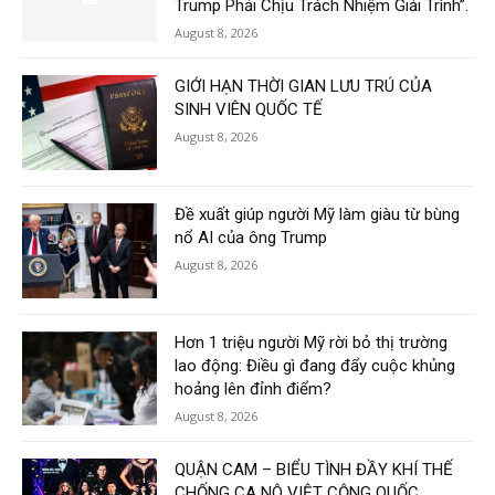
Trump Phải Chịu Trách Nhiệm Giải Trình”.
August 8, 2026
GIỚI HẠN THỜI GIAN LƯU TRÚ CỦA
SINH VIÊN QUỐC TẾ
August 8, 2026
Đề xuất giúp người Mỹ làm giàu từ bùng
nổ AI của ông Trump
August 8, 2026
Hơn 1 triệu người Mỹ rời bỏ thị trường
lao động: Điều gì đang đẩy cuộc khủng
hoảng lên đỉnh điểm?
August 8, 2026
QUẬN CAM – BIỂU TÌNH ĐẦY KHÍ THẾ
CHỐNG CA NÔ VIỆT CỘNG QUỐC