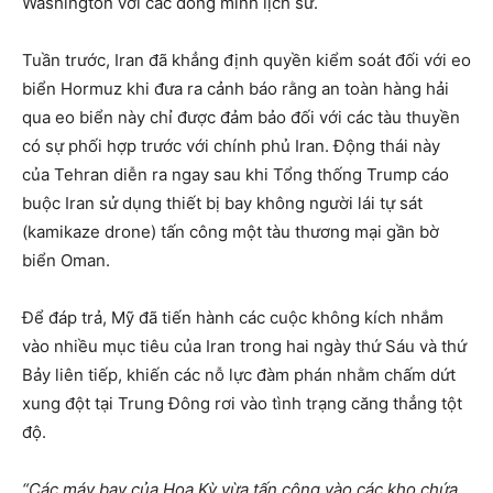
Washington với các đồng minh lịch sử.
Tuần trước, Iran đã khẳng định quyền kiểm soát đối với eo
biển Hormuz khi đưa ra cảnh báo rằng an toàn hàng hải
qua eo biển này chỉ được đảm bảo đối với các tàu thuyền
có sự phối hợp trước với chính phủ Iran. Động thái này
của Tehran diễn ra ngay sau khi Tổng thống Trump cáo
buộc Iran sử dụng thiết bị bay không người lái tự sát
(kamikaze drone) tấn công một tàu thương mại gần bờ
biển Oman.
Để đáp trả, Mỹ đã tiến hành các cuộc không kích nhắm
vào nhiều mục tiêu của Iran trong hai ngày thứ Sáu và thứ
Bảy liên tiếp, khiến các nỗ lực đàm phán nhằm chấm dứt
xung đột tại Trung Đông rơi vào tình trạng căng thẳng tột
độ.
“Các máy bay của Hoa Kỳ vừa tấn công vào các kho chứa