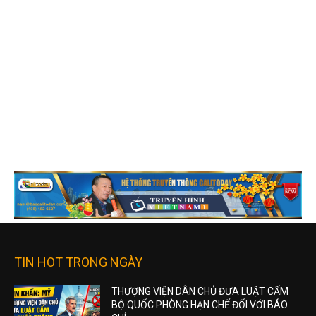
TIN HOT TRONG NGÀY
THƯỢNG VIỆN DÂN CHỦ ĐƯA LUẬT CẤM
BỘ QUỐC PHÒNG HẠN CHẾ ĐỐI VỚI BÁO