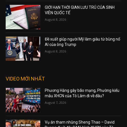
GIỚI HẠN THỜI GIAN LƯU TRÚ CỦA SINH
VIÊN QUỐC TẾ
August 8, 2026
Đề xuất giúp người Mỹ làm giàu từ bùng nổ
AI của ông Trump
August 8, 2026
VIDEO MỚI NHẤT
Phương Hằng gây bão mạng, Phường kiểu
mẫu XHCN của Tô Lâm đi về đâu?
August 7, 2026
Vụ án tham nhũng Sheng Thao – David