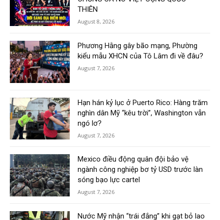
THIÊN
August 8, 2026
Phương Hằng gây bão mạng, Phường
kiểu mẫu XHCN của Tô Lâm đi về đâu?
August 7, 2026
Hạn hán kỷ lục ở Puerto Rico: Hàng trăm
nghìn dân Mỹ “kêu trời”, Washington vẫn
ngó lơ?
August 7, 2026
Mexico điều động quân đội bảo vệ
ngành công nghiệp bơ tỷ USD trước làn
sóng bạo lực cartel
August 7, 2026
Nước Mỹ nhận “trái đắng” khi gạt bỏ lao