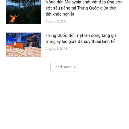
Nông dân Malaysia chật vật đáp ứng cơn
sốt sầu riêng tại Trung Quốc giữa thời
tiết khắc nghiệt
August 6, 2026
Trung Quốc đối mặt làn sóng tăng giá
trứng kỷ lục giữa đà suy thoái kinh tế
August 6, 2026
Load more