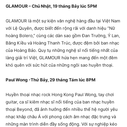
GLAMOUR – Chủ Nhật, 19 tháng Bảy lúc 5PM
GLAMOUR là một sự kiện văn nghệ hàng đầu tại Việt Nam
với Lệ Quyên, được biết đến rộng rãi với danh hiệu “Nữ
hoàng Bolero,” cùng các dàn sao gồm Đan Trường, Ý Lan,
Bằng Kiều và Hoàng Thanh Trúc, được đệm bởi ban nhạc
của Hoàng Bảo. Quy tụ những nghệ sĩ nổi tiếng nhất của
làng giải trí Việt, GLAMOUR hứa hẹn mang đến một đêm
khó quên với sức hút của những ngôi sao huyền thoại.
Paul Wong -Thứ Bảy, 29 tháng Tám lúc 8PM
Huyền thoại nhạc rock Hong Kong Paul Wong, tay chơi
guitar, ca sĩ kiêm nhạc sĩ nổi tiếng của ban nhạc huyền
thoại Beyond, đã ảnh hưởng đến nhiều thế hệ người yêu
nhạc khắp châu Á với phong cách âm nhạc đặc trưng và
những màn trình diễn đầy sống động. Với sự nghiệp kéo