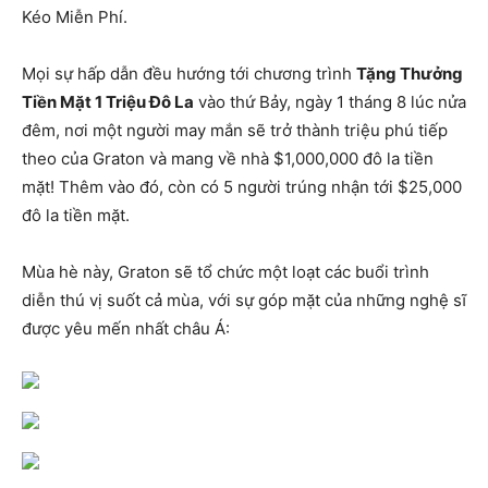
Kéo Miễn Phí.
Mọi sự hấp dẫn đều hướng tới chương trình
Tặng Thưởng
Tiền Mặt 1 Triệu Đô La
vào thứ Bảy, ngày 1 tháng 8 lúc nửa
đêm, nơi một người may mắn sẽ trở thành triệu phú tiếp
theo của Graton và mang về nhà $1,000,000 đô la tiền
mặt! Thêm vào đó, còn có 5 người trúng nhận tới $25,000
đô la tiền mặt.
Mùa hè này, Graton sẽ tổ chức một loạt các buổi trình
diễn thú vị suốt cả mùa, với sự góp mặt của những nghệ sĩ
được yêu mến nhất châu Á: