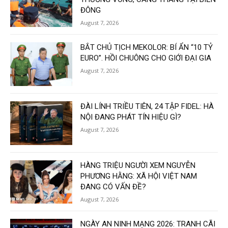
ĐÔNG
August 7, 2026
BẮT CHỦ TỊCH MEKOLOR: BÍ ẨN “10 TỶ
EURO”. HỒI CHUÔNG CHO GIỚI ĐẠI GIA
August 7, 2026
ĐÀI LÍNH TRIỀU TIÊN, 24 TẬP FIDEL: HÀ
NỘI ĐANG PHÁT TÍN HIỆU GÌ?
August 7, 2026
HÀNG TRIỆU NGƯỜI XEM NGUYỄN
PHƯƠNG HẰNG: XÃ HỘI VIỆT NAM
ĐANG CÓ VẤN ĐỀ?
August 7, 2026
NGÀY AN NINH MẠNG 2026: TRANH CÃI