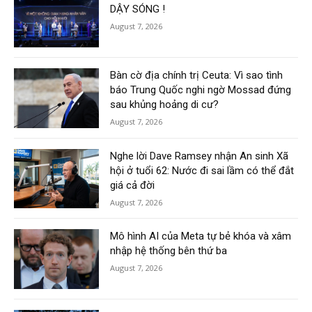
DẬY SÓNG !
August 7, 2026
Bàn cờ địa chính trị Ceuta: Vì sao tình
báo Trung Quốc nghi ngờ Mossad đứng
sau khủng hoảng di cư?
August 7, 2026
Nghe lời Dave Ramsey nhận An sinh Xã
hội ở tuổi 62: Nước đi sai lầm có thể đắt
giá cả đời
August 7, 2026
Mô hình AI của Meta tự bẻ khóa và xâm
nhập hệ thống bên thứ ba
August 7, 2026