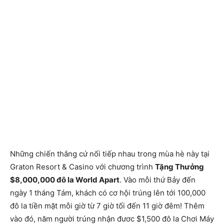
Những chiến thắng cứ nối tiếp nhau trong mùa hè này tại
Graton Resort & Casino với chương trình
Tặng Thưởng
$8,000,000 đô la World Apart
. Vào mỗi thứ Bảy đến
ngày 1 tháng Tám, khách có cơ hội trúng lên tới 100,000
đô la tiền mặt mỗi giờ từ 7 giờ tối đến 11 giờ đêm! Thêm
vào đó, năm người trúng nhận đươc $1,500 đô la Chơi Máy