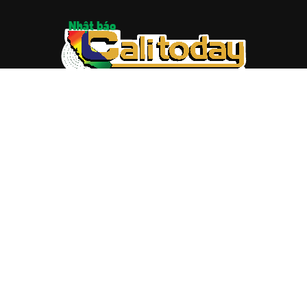
ABOUT US
Trang web
baocalitoday.com
là sản phẩm của Hệ Thống
Truyền Thông Cali Today
Tòa soạn: 1310 Tully Road #109, San Jose, CA 95122
Tel: (408) 482-6527
Contact us:
nam@baocalitoday.com
FOLLOW US