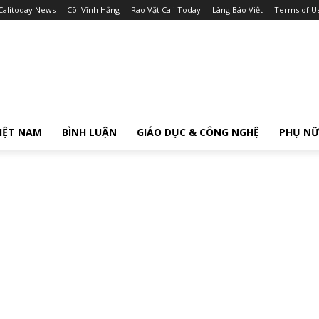
Calitoday News
Cõi Vĩnh Hằng
Rao Vặt Cali Today
Làng Báo Việt
Terms of U
IỆT NAM
BÌNH LUẬN
GIÁO DỤC & CÔNG NGHỆ
PHỤ N