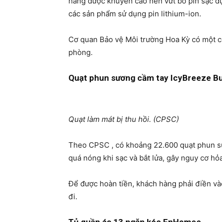
hàng được khuyến cáo nên vứt bỏ pin sạc d
các sản phẩm sử dụng pin lithium-ion.
Cơ quan Bảo vệ Môi trường Hoa Kỳ có một 
phòng.
Quạt phun sương cầm tay IcyBreeze B
Quạt làm mát bị thu hồi. (CPSC)
Theo CPSC , có khoảng 22.600 quạt phun sươ
quá nóng khi sạc và bắt lửa, gây nguy cơ hỏ
Để được hoàn tiền, khách hàng phải điền và
đi.