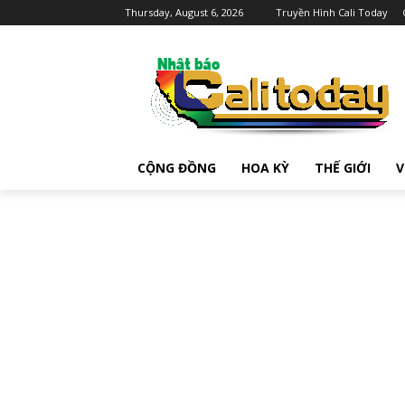
Thursday, August 6, 2026
Truyền Hình Cali Today
CỘNG ĐỒNG
HOA KỲ
THẾ GIỚI
V