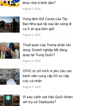
khúc nhà ở bình dân?
August 5, 2026
Vùng lãnh thổ Ceuta của Tây
Ban Nha quá tải sau làn sóng di
cư ồ ạt qua biên giới
August 5, 2026
Thuế quan của Trump phản tác
dụng: Doanh nghiệp Mỹ đang
quay lại Trung Quốc?
August 5, 2026
CPSC bị chỉ trích vì yêu cầu các
bệnh viện cung cấp hồ sơ cấp
cứu cá nhân
August 5, 2026
Vì sao cảnh sát Hàn Quốc khám
xét trụ sở Starbucks?