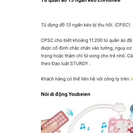
Tủ quần áo 13 ngăn kéo EnHomee
Tủ đựng đồ 13 ngăn kéo bị thu hồi. (CPSC)
CPSC cho biết khoảng 11.200 tủ quần áo đã 
được cố định chắc chắn vào tường, nguy cơ b
trọng hoặc thậm chí tử vong cho trẻ nhỏ. C
theo Đạo luật STURDY .
Khách hàng có thể liên hệ với công ty trên
t
Nôi di động Youbeien