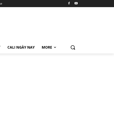
se
Ữ
CALI NGÀY NAY
MORE