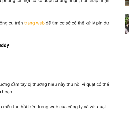
ự phòng tại một cơ sở được chứng nhận, nơi chấp nhận
công cụ trên
trang web
để tìm cơ sở có thể xử lý pin dự
uddy
ng cầm tay bị thương hiệu này thu hồi vì quạt có thể
a hoạn.
o mẫu thu hồi trên trang web của công ty và vứt quạt