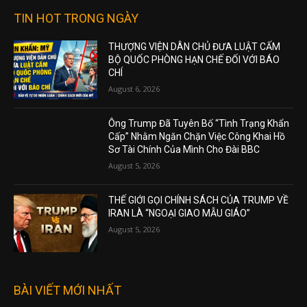
TIN HOT TRONG NGÀY
THƯỢNG VIỆN DÂN CHỦ ĐƯA LUẬT CẤM
BỘ QUỐC PHÒNG HẠN CHẾ ĐỐI VỚI BÁO
CHÍ
August 6, 2026
Ông Trump Đã Tuyên Bố “Tình Trạng Khẩn
Cấp” Nhằm Ngăn Chặn Việc Công Khai Hồ
Sơ Tài Chính Của Mình Cho Đài BBC
August 5, 2026
THẾ GIỚI GỌI CHÍNH SÁCH CỦA TRUMP VỀ
IRAN LÀ “NGOẠI GIAO MẪU GIÁO”
August 5, 2026
BÀI VIẾT MỚI NHẤT