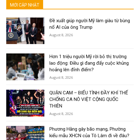
MỚI CẬP NHẬT
Đề xuất giúp người Mỹ làm giàu từ bùng
nổ AI của ông Trump
August 8, 2026
Hơn 1 triệu người Mỹ rời bỏ thị trường
lao động: Điều gì đang đẩy cuộc khủng
hoảng lên đỉnh điểm?
August 8, 2026
QUẬN CAM – BIỂU TÌNH ĐẦY KHÍ THẾ
CHỐNG CA NÔ VIỆT CỘNG QUỐC
THIÊN
August 8, 2026
Phương Hằng gây bão mạng, Phường
kiểu mẫu XHCN của Tô Lâm đi về đâu?