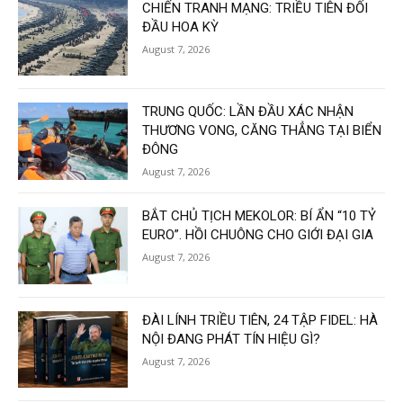
CHIẾN TRANH MẠNG: TRIỀU TIÊN ĐỐI
ĐẦU HOA KỲ
August 7, 2026
TRUNG QUỐC: LẦN ĐẦU XÁC NHẬN
THƯƠNG VONG, CĂNG THẲNG TẠI BIỂN
ĐÔNG
August 7, 2026
BẮT CHỦ TỊCH MEKOLOR: BÍ ẨN “10 TỶ
EURO”. HỒI CHUÔNG CHO GIỚI ĐẠI GIA
August 7, 2026
ĐÀI LÍNH TRIỀU TIÊN, 24 TẬP FIDEL: HÀ
NỘI ĐANG PHÁT TÍN HIỆU GÌ?
August 7, 2026