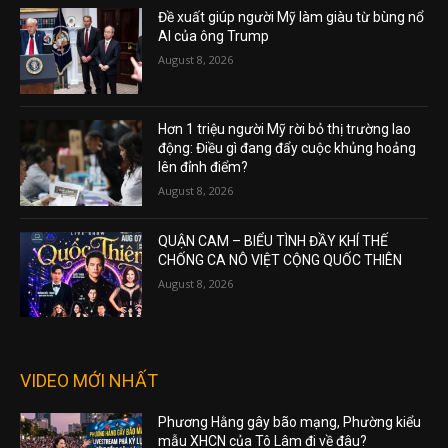
Đề xuất giúp người Mỹ làm giàu từ bùng nổ
AI của ông Trump
August 8, 2026
Hơn 1 triệu người Mỹ rời bỏ thị trường lao
động: Điều gì đang đẩy cuộc khủng hoảng
lên đỉnh điểm?
August 8, 2026
QUẬN CAM – BIỂU TÌNH ĐẦY KHÍ THẾ
CHỐNG CA NÔ VIỆT CỘNG QUỐC THIÊN
August 8, 2026
VIDEO MỚI NHẤT
Phương Hằng gây bão mạng, Phường kiểu
mẫu XHCN của Tô Lâm đi về đâu?