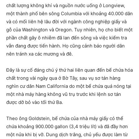
chất lượng không khí và nguồn nước uống ở Longview,
một thành phố bên sông Columbia với khoảng 40.000 dân
và có mối liên hệ lâu đời với ngành công nghiệp giấy và
gỗ của Washington và Oregon. Tuy nhiên, họ cho biết một
phần chất gây ô nhiễm đã lan đến sông và việc kiểm tra
vẫn đang được tiến hành. Họ cũng cảnh báo người dân
nên tránh xa các mương và đê.
Đây là sự cố đáng chú ý thứ hai liên quan đến bể chứa hóa
chất trong vài ngày qua ở Bờ Tây, sau vụ sơ tán hàng
nghìn cư dân Nam California do một bể chứa quá nóng tại
một nhà máy hàng không vũ trụ trước khi lệnh sơ tán
được dỡ bỏ vào tối thứ Ba.
Theo ông Goldstein, bể chứa của nhà máy giấy có thể
chứa khoảng 900.000 gallon (3,4 triệu lít) và đã đầy hơn
một nửa khi bị vỡ. Dung dịch trắng, chủ yếu được làm từ