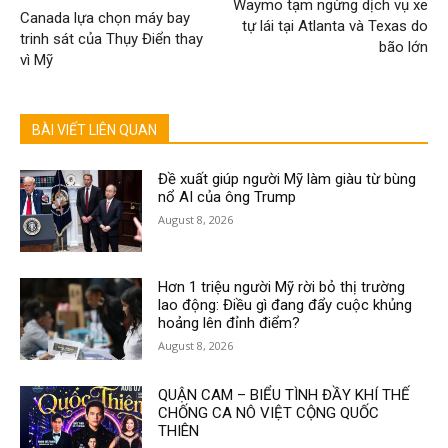
Waymo tạm ngừng dịch vụ xe
Canada lựa chọn máy bay
tự lái tại Atlanta và Texas do
trinh sát của Thụy Điển thay
bão lớn
vì Mỹ
BÀI VIẾT LIÊN QUAN
Đề xuất giúp người Mỹ làm giàu từ bùng
nổ AI của ông Trump
August 8, 2026
Hơn 1 triệu người Mỹ rời bỏ thị trường
lao động: Điều gì đang đẩy cuộc khủng
hoảng lên đỉnh điểm?
August 8, 2026
QUẬN CAM – BIỂU TÌNH ĐẦY KHÍ THẾ
CHỐNG CA NÔ VIỆT CỘNG QUỐC
THIÊN