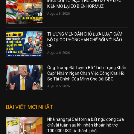
IRAN GỞI TỐI HẬU THƯ CHO MỸ VỀ ĐIỀU
KIỆN MỞ LẠI EO BIỂN HORMUZ
August 9, 2026
THƯỢNG VIỆN DÂN CHỦ ĐƯA LUẬT CẤM
BỘ QUỐC PHÒNG HẠN CHẾ ĐỐI VỚI BÁO
CHÍ
August 6, 2026
Ông Trump Đã Tuyên Bố “Tình Trạng Khẩn
Cấp” Nhằm Ngăn Chặn Việc Công Khai Hồ
Sơ Tài Chính Của Mình Cho Đài BBC
August 5, 2026
BÀI VIẾT MỚI NHẤT
Nhà hàng tại California bất ngờ đóng cửa
chỉ vài tuần sau khi nhận khoản hỗ trợ
100.000 USD từ thành phố