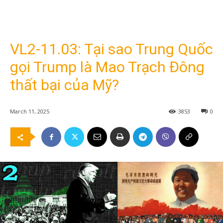
VL2-11.03: Tại sao Trung Quốc
gọi Trump là Mao Trạch Đông
thất bại của Mỹ?
March 11, 2025
3853
0