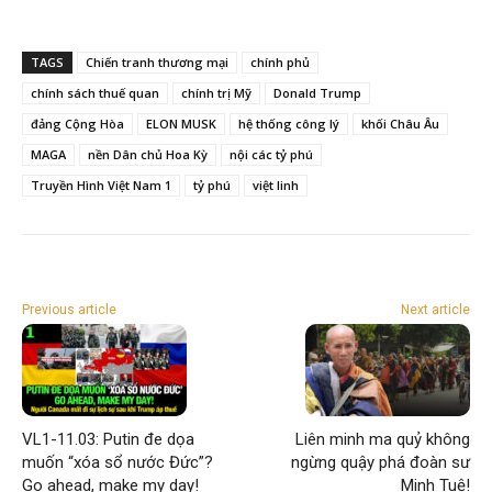
TAGS
Chiến tranh thương mại
chính phủ
chính sách thuế quan
chính trị Mỹ
Donald Trump
đảng Cộng Hòa
ELON MUSK
hệ thống công lý
khối Châu Âu
MAGA
nền Dân chủ Hoa Kỳ
nội các tỷ phú
Truyền Hình Việt Nam 1
tỷ phú
việt linh
Previous article
Next article
VL1-11.03: Putin đe dọa
Liên minh ma quỷ không
muốn “xóa sổ nước Đức”?
ngừng quậy phá đoàn sư
Go ahead, make my day!
Minh Tuệ!