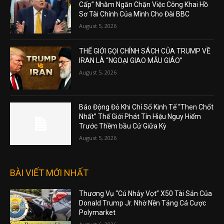
Cấp” Nhằm Ngăn Chặn Việc Công Khai Hồ
Sơ Tài Chính Của Mình Cho Đài BBC
August 5, 2026
THẾ GIỚI GỌI CHÍNH SÁCH CỦA TRUMP VỀ
IRAN LÀ “NGOẠI GIAO MẪU GIÁO”
August 5, 2026
Báo Động Đỏ Khi Chỉ Số Kinh Tế “Then Chốt
Nhất” Thế Giới Phát Tín Hiệu Nguy Hiểm
Trước Thềm bầu Cử Giữa Kỳ
August 5, 2026
BÀI VIẾT MỚI NHẤT
Thương Vụ “Cú Nhảy Vọt” X50 Tài Sản Của
Donald Trump Jr. Nhờ Nền Tảng Cá Cược
Polymarket