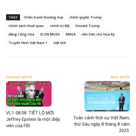
TAGS
Chiến tranh thương mại
chính quyền Trump
chính sách thuế quan
chính trị Mỹ
Donald Trump
đảng Cộng Hòa
ELON MUSK
MAGA
nền Dân chủ Hoa Kỳ
Truyền Hình Việt Nam 1
việt linh
Previous article
Next article
VL1-08.08: TIẾT LỘ MỚI:
Toàn cảnh thời sự Việt Nam,
Jeffrey Epstein là một điệp
thứ Sáu ngày 8 tháng 8 năm
viên của FBI
2025