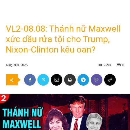
VL2-08.08: Thánh nữ Maxwell
xức dầu rửa tội cho Trump,
Nixon-Clinton kêu oan?
August 8, 2025
2798
0