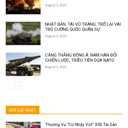
August 5, 2026
NHẬT BẢN: TÁI VŨ TRANG, TRỞ LẠI VAI
TRÒ CƯỜNG QUỐC QUÂN SỰ
August 5, 2026
CĂNG THẲNG ĐÔNG Á: NAM HÀN ĐỔI
CHIẾN LƯỢC, TRIỀU TIÊN DỌA NATO
August 5, 2026
MỚI CẬP NHẬT
Thương Vụ “Cú Nhảy Vọt” X50 Tài Sản