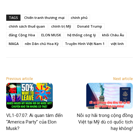
TAGS
Chiến tranh thương mại
chính phủ
chính sách thuế quan
chính trị Mỹ
Donald Trump
đảng Cộng Hòa
ELON MUSK
hệ thống công lý
khối Châu Âu
MAGA
nền Dân chủ Hoa Kỳ
Truyền Hình Việt Nam 1
việt linh
Previous article
Next article
VL1-07.07: Ai quan tâm đến
Nỗi sợ hãi trong cộng đồng
“America Party” của Elon
Việt tại Mỹ dù có quốc tịch
Musk?
hay không!