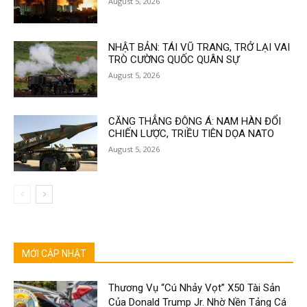
August 5, 2026
NHẬT BẢN: TÁI VŨ TRANG, TRỞ LẠI VAI
TRÒ CƯỜNG QUỐC QUÂN SỰ
August 5, 2026
CĂNG THẲNG ĐÔNG Á: NAM HÀN ĐỔI
CHIẾN LƯỢC, TRIỀU TIÊN DỌA NATO
August 5, 2026
MỚI CẬP NHẬT
Thương Vụ “Cú Nhảy Vọt” X50 Tài Sản
Của Donald Trump Jr. Nhờ Nền Tảng Cá