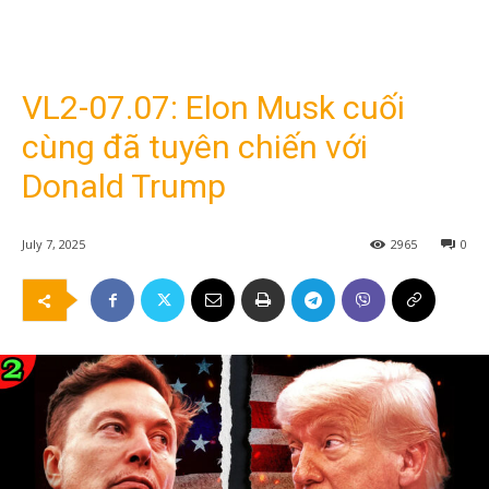
VL2-07.07: Elon Musk cuối
cùng đã tuyên chiến với
Donald Trump
July 7, 2025
2965
0