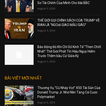
Sơ Tài Chính Của Mình Cho Đài BBC
August 5, 2026
THẾ GIỚI GỌI CHÍNH SÁCH CỦA TRUMP VỀ
IRAN LÀ “NGOẠI GIAO MẪU GIÁO”
August 5, 2026
Báo Động Đỏ Khi Chỉ Số Kinh Tế “Then Chốt
Nhất” Thế Giới Phát Tín Hiệu Nguy Hiểm
Trước Thềm bầu Cử Giữa Kỳ
August 5, 2026
BÀI VIẾT MỚI NHẤT
Thương Vụ “Cú Nhảy Vọt” X50 Tài Sản Của
Donald Trump Jr. Nhờ Nền Tảng Cá Cược
Polymarket
August 6, 2026