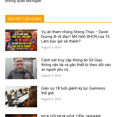
không quân Michigan
BÀI VIẾT LIÊN QUAN
Vụ án tham nhũng Sheng Thao – David
Duong đi về đâu? Mô hình XHCN của Tô
Lâm bao giờ sẽ thành?
August 5, 2026
Cảnh sát truy cập thông tin Sở Giao
thông vận tải và gắn thiết bị theo dõi vào
xe người yêu cũ.
August 5, 2026
Giáo sư 18 tuổi giành kỷ lục Guinness
thế giới
August 5, 2026
NGA DỘI MƯA HỎA TIỄN, UKRAINE