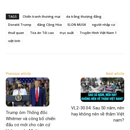
TAGS
Chiến tranh thương mại
da trắng thượng đẳng
Donald Trump
đảng Cộng Hòa
ELON MUSK
người nhập cư
thuế quan
Tòa án Tối cao
trục xuất
Truyền Hình Việt Nam 1
việt linh
Previous article
Next article
VL2-30.04: Sau 50 năm, nên
Trump ôm Thống đốc
hay không nên về thăm Việt
Whitmer và công bố chiến
nam?
đấu cơ mới cho căn cứ