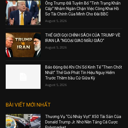
Ông Trump Đã Tuyên Bố “Tình Trạng Khẩn
Cấp” Nhằm Ngăn Chặn Việc Công Khai Hồ
Sơ Tài Chính Của Mình Cho Đài BBC
August 5, 2026
THẾ GIỚI GỌI CHÍNH SÁCH CỦA TRUMP VỀ
IRAN LÀ “NGOẠI GIAO MẪU GIÁO”
August 5, 2026
Báo Động Đỏ Khi Chỉ Số Kinh Tế “Then Chốt
Nhất” Thế Giới Phát Tín Hiệu Nguy Hiểm
Trước Thềm bầu Cử Giữa Kỳ
August 5, 2026
BÀI VIẾT MỚI NHẤT
Thương Vụ “Cú Nhảy Vọt” X50 Tài Sản Của
Donald Trump Jr. Nhờ Nền Tảng Cá Cược
Polymarket