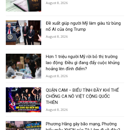
August 8, 2026
Đề xuất giúp người Mỹ làm giàu từ bùng
nổ AI của ông Trump
August 8, 2026
Hơn 1 triệu người Mỹ rời bỏ thị trường
lao động: Điều gì đang đẩy cuộc khủng
hoảng lên đỉnh điểm?
August 8, 2026
QUẬN CAM – BIỂU TÌNH ĐẦY KHÍ THẾ
CHỐNG CA NÔ VIỆT CỘNG QUỐC
THIÊN
August 8, 2026
Phương Hằng gây bão mạng, Phường
kiểu mẫu XHCN của Tô Lâm đi về đâu?