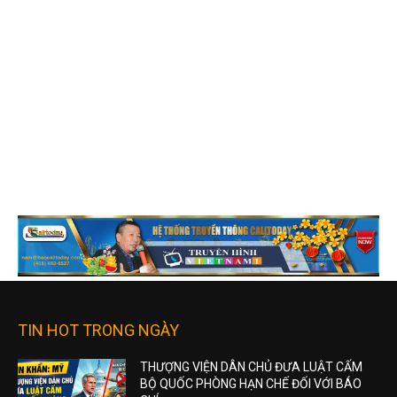
TIN HOT TRONG NGÀY
THƯỢNG VIỆN DÂN CHỦ ĐƯA LUẬT CẤM
BỘ QUỐC PHÒNG HẠN CHẾ ĐỐI VỚI BÁO