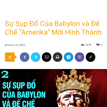
Sự Sụp Đổ Của Babylon và Đế
Chế “Amerika” Mới Hình Thành
January 26, 2025
3379
0