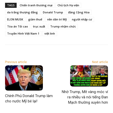
TAGS
Chiến tranh thương mại
Chủ tịch Hạ viện
da trắng thượng đẳng
Donald Trump
đảng Cộng Hòa
ELON MUSK
giảm thuế
nền dân trí Mỹ
người nhập cư
Tòa án Tối cao
trục xuất
Trump nhậm chức
Truyền Hình Việt Nam 1
việt linh
Previous article
Next article
Nhờ Trump, Mít vàng móc ví
Chính Phủ Donald Trump làm
ra nhiều và nói tiếng Đan
cho nước Mỹ bé lại!
Mạch thường xuyên hơn