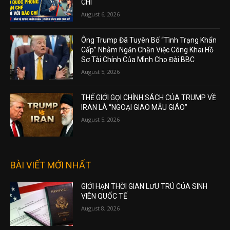
CHÍ
August 6, 2026
Ông Trump Đã Tuyên Bố “Tình Trạng Khẩn
Cấp” Nhằm Ngăn Chặn Việc Công Khai Hồ
Sơ Tài Chính Của Mình Cho Đài BBC
August 5, 2026
THẾ GIỚI GỌI CHÍNH SÁCH CỦA TRUMP VỀ
IRAN LÀ “NGOẠI GIAO MẪU GIÁO”
August 5, 2026
BÀI VIẾT MỚI NHẤT
GIỚI HẠN THỜI GIAN LƯU TRÚ CỦA SINH
VIÊN QUỐC TẾ
August 8, 2026