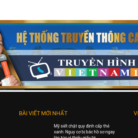
BÀI VIẾT MỚI NHẤT
V
Mỹ siết chặt quy định cấp thẻ
xanh: Nguy cơ bị bác hồ sơ ngay
lập tức vì thiếu giấy tờ