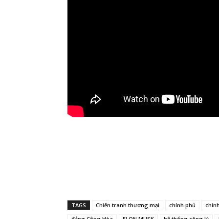
TAGS
Chiến tranh thương mại
chính phủ
chín
đảng Cộng Hòa
ELON MUSK
hệ thống công lý