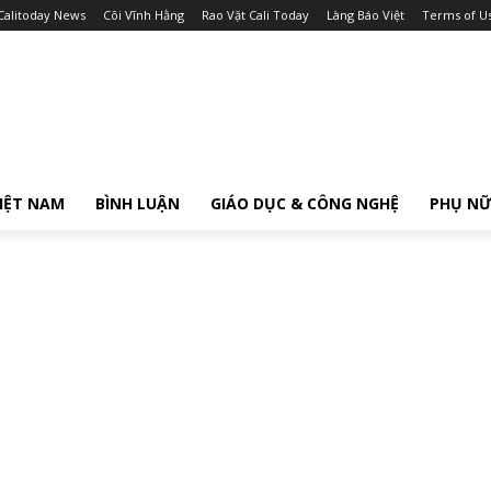
Calitoday News
Cõi Vĩnh Hằng
Rao Vặt Cali Today
Làng Báo Việt
Terms of U
IỆT NAM
BÌNH LUẬN
GIÁO DỤC & CÔNG NGHỆ
PHỤ N