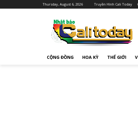
Thursday, August 6, 2026
Truyền Hình Cali Today
CỘNG ĐỒNG
HOA KỲ
THẾ GIỚI
V