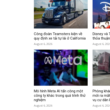
Công đoàn Teamsters kiện về
Disney và 
quy định xe tải tự lái ở California
thỏa thuận
August 6, 2026
August 6, 202
Mô hình Meta AI tấn công một
Phòng khá
công ty khác trong quá trình thử
mới ra mắt
nghiệm
vụ cư dân
August 6, 2026
August 6, 202