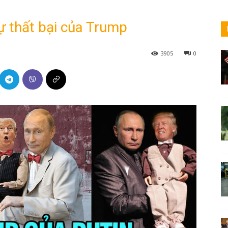
sự thất bại của Trump
3905
0