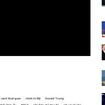
h sách thuế quan
chính trị Mỹ
Donald Trump
khối Châu Âu
MAGA
nền Dân chủ Hoa Kỳ
nội các tỷ phú