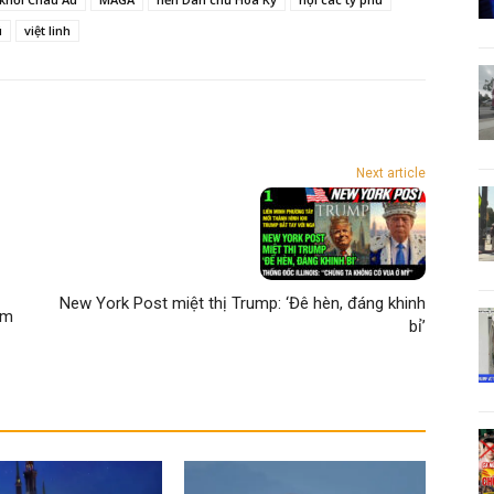
ú
việt linh
Next article
New York Post miệt thị Trump: ‘Đê hèn, đáng khinh
ảm
bỉ’