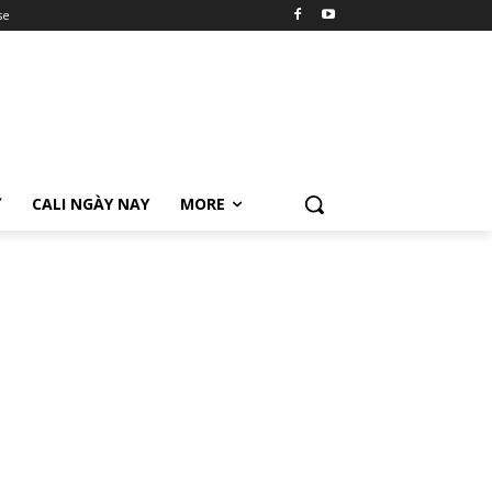
se
Ữ
CALI NGÀY NAY
MORE