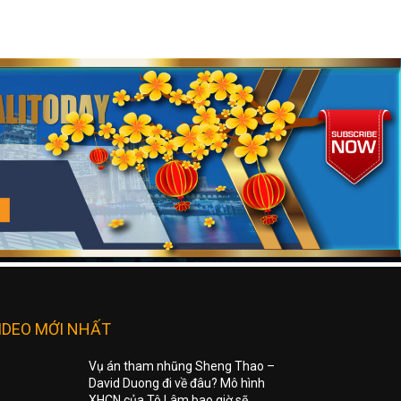
IDEO MỚI NHẤT
Vụ án tham nhũng Sheng Thao –
David Duong đi về đâu? Mô hình
XHCN của Tô Lâm bao giờ sẽ