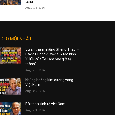
tặng
August 6, 2026
IDEO MỚI NHẤT
Vụ án tham nhũng Sheng Thao –
David Duong đi về đâu? Mô hình
XHCN của Tô Lâm bao giờ sẽ
thành?
August 5, 2026
Khủng hoảng kim cương vàng
Việt Nam
August 5, 2026
Bài toán kinh tế Việt Nam
August 3, 2026