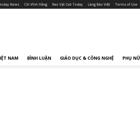
itoday News
Cõi Vĩnh Hằng
Rao Vặt Cali Today
Làng Báo Việt
Terms of Use
IỆT NAM
BÌNH LUẬN
GIÁO DỤC & CÔNG NGHỆ
PHỤ N