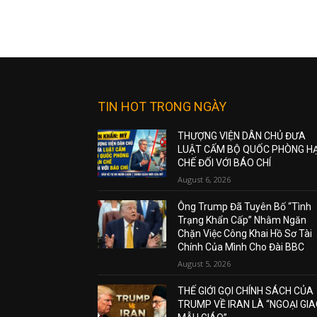
TIN HOT TRONG NGÀY
THƯỢNG VIỆN DÂN CHỦ ĐƯA
LUẬT CẤM BỘ QUỐC PHÒNG H
CHẾ ĐỐI VỚI BÁO CHÍ
August 6, 2026
Ông Trump Đã Tuyên Bố “Tình
Trạng Khẩn Cấp” Nhằm Ngăn
Chặn Việc Công Khai Hồ Sơ Tài
Chính Của Mình Cho Đài BBC
August 5, 2026
THẾ GIỚI GỌI CHÍNH SÁCH CỦA
TRUMP VỀ IRAN LÀ “NGOẠI GI