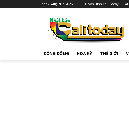
Friday, August 7, 2026
Truyền Hình Cali Today
Cal
CỘNG ĐỒNG
HOA KỲ
THẾ GIỚI
V