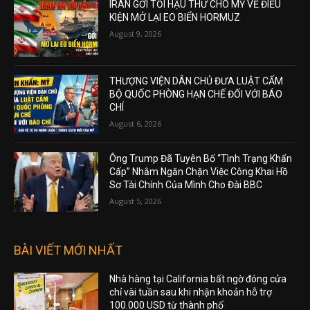
IRAN GỞI TỐI HẬU THƯ CHO MỸ VỀ ĐIỀU
KIỆN MỞ LẠI EO BIỂN HORMUZ
August 9, 2026
THƯỢNG VIỆN DÂN CHỦ ĐƯA LUẬT CẤM
BỘ QUỐC PHÒNG HẠN CHẾ ĐỐI VỚI BÁO
CHÍ
August 6, 2026
Ông Trump Đã Tuyên Bố “Tình Trạng Khẩn
Cấp” Nhằm Ngăn Chặn Việc Công Khai Hồ
Sơ Tài Chính Của Mình Cho Đài BBC
August 5, 2026
BÀI VIẾT MỚI NHẤT
Nhà hàng tại California bất ngờ đóng cửa
chỉ vài tuần sau khi nhận khoản hỗ trợ
100.000 USD từ thành phố