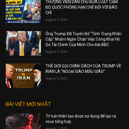
THƯỢNG VIỆN DÂN CHỦ ĐƯA LUẬT CẤM
BỘ QUỐC PHÒNG HẠN CHẾ ĐỐI VỚI BÁO
CHÍ
August 6, 2026
Ông Trump Đã Tuyên Bố “Tình Trạng Khẩn
Cấp” Nhằm Ngăn Chặn Việc Công Khai Hồ
Sơ Tài Chính Của Mình Cho Đài BBC
August 5, 2026
THẾ GIỚI GỌI CHÍNH SÁCH CỦA TRUMP VỀ
IRAN LÀ “NGOẠI GIAO MẪU GIÁO”
August 5, 2026
BÀI VIẾT MỚI NHẤT
Trí tuệ nhân tạo được sử dụng để tạo ra
virus tổng hợp.
August 7, 2026