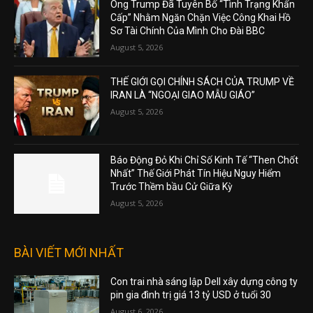
Ông Trump Đã Tuyên Bố “Tình Trạng Khẩn
Cấp” Nhằm Ngăn Chặn Việc Công Khai Hồ
Sơ Tài Chính Của Mình Cho Đài BBC
August 5, 2026
THẾ GIỚI GỌI CHÍNH SÁCH CỦA TRUMP VỀ
IRAN LÀ “NGOẠI GIAO MẪU GIÁO”
August 5, 2026
Báo Động Đỏ Khi Chỉ Số Kinh Tế “Then Chốt
Nhất” Thế Giới Phát Tín Hiệu Nguy Hiểm
Trước Thềm bầu Cử Giữa Kỳ
August 5, 2026
BÀI VIẾT MỚI NHẤT
Con trai nhà sáng lập Dell xây dựng công ty
pin gia đình trị giá 13 tỷ USD ở tuổi 30
August 6, 2026