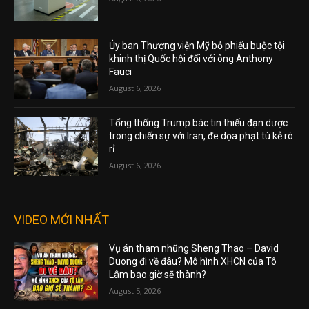
Ủy ban Thượng viện Mỹ bỏ phiếu buộc tội
khinh thị Quốc hội đối với ông Anthony
Fauci
August 6, 2026
Tổng thống Trump bác tin thiếu đạn dược
trong chiến sự với Iran, đe dọa phạt tù kẻ rò
rỉ
August 6, 2026
VIDEO MỚI NHẤT
Vụ án tham nhũng Sheng Thao – David
Duong đi về đâu? Mô hình XHCN của Tô
Lâm bao giờ sẽ thành?
August 5, 2026