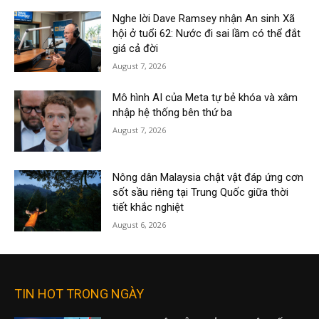
Nghe lời Dave Ramsey nhận An sinh Xã
hội ở tuổi 62: Nước đi sai lầm có thể đắt
giá cả đời
August 7, 2026
Mô hình AI của Meta tự bẻ khóa và xâm
nhập hệ thống bên thứ ba
August 7, 2026
Nông dân Malaysia chật vật đáp ứng cơn
sốt sầu riêng tại Trung Quốc giữa thời
tiết khắc nghiệt
August 6, 2026
TIN HOT TRONG NGÀY