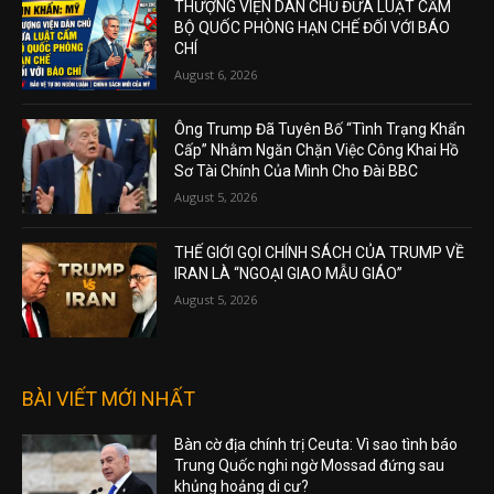
THƯỢNG VIỆN DÂN CHỦ ĐƯA LUẬT CẤM
BỘ QUỐC PHÒNG HẠN CHẾ ĐỐI VỚI BÁO
CHÍ
August 6, 2026
Ông Trump Đã Tuyên Bố “Tình Trạng Khẩn
Cấp” Nhằm Ngăn Chặn Việc Công Khai Hồ
Sơ Tài Chính Của Mình Cho Đài BBC
August 5, 2026
THẾ GIỚI GỌI CHÍNH SÁCH CỦA TRUMP VỀ
IRAN LÀ “NGOẠI GIAO MẪU GIÁO”
August 5, 2026
BÀI VIẾT MỚI NHẤT
Bàn cờ địa chính trị Ceuta: Vì sao tình báo
Trung Quốc nghi ngờ Mossad đứng sau
khủng hoảng di cư?