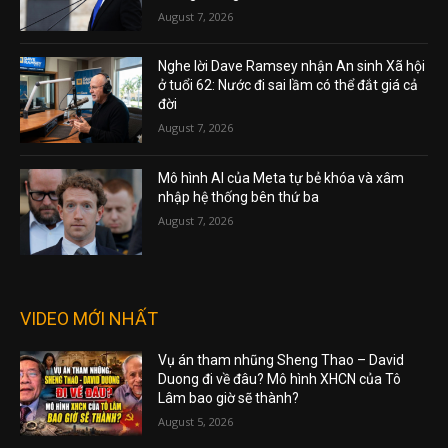
August 7, 2026
Nghe lời Dave Ramsey nhận An sinh Xã hội
ở tuổi 62: Nước đi sai lầm có thể đắt giá cả
đời
August 7, 2026
Mô hình AI của Meta tự bẻ khóa và xâm
nhập hệ thống bên thứ ba
August 7, 2026
VIDEO MỚI NHẤT
Vụ án tham nhũng Sheng Thao – David
Duong đi về đâu? Mô hình XHCN của Tô
Lâm bao giờ sẽ thành?
August 5, 2026