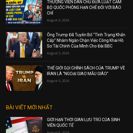
THƯỢNG VIỆN DÂN CHỦ ĐƯA LUẬT CẤM
BỘ QUỐC PHÒNG HẠN CHẾ ĐỐI VỚI BÁO
CHÍ
August 6, 2026
Ông Trump Đã Tuyên Bố “Tình Trạng Khẩn
Cấp” Nhằm Ngăn Chặn Việc Công Khai Hồ
Sơ Tài Chính Của Mình Cho Đài BBC
August 5, 2026
THẾ GIỚI GỌI CHÍNH SÁCH CỦA TRUMP VỀ
IRAN LÀ “NGOẠI GIAO MẪU GIÁO”
August 5, 2026
BÀI VIẾT MỚI NHẤT
GIỚI HẠN THỜI GIAN LƯU TRÚ CỦA SINH
VIÊN QUỐC TẾ
August 8, 2026