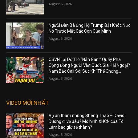
August 6, 2026
Người Đàn Bà Ủng Hộ Trump Bật Khóc Nức
Nở Trước Mặt Các Con Của Mình
August 6, 2026
CSVN Lại Dở Trò “Nắn Gân!” Quấy Phá
Cộng Đồng Người Việt Quốc Gia Hải Ngoại?
Nam Bắc Cali Sôi Sục Khí Thế Chống...
August 6, 2026
VIDEO MỚI NHẤT
Vụ án tham nhũng Sheng Thao – David
Duong đi về đâu? Mô hình XHCN của Tô
Lâm bao giờ sẽ thành?
August 5, 2026