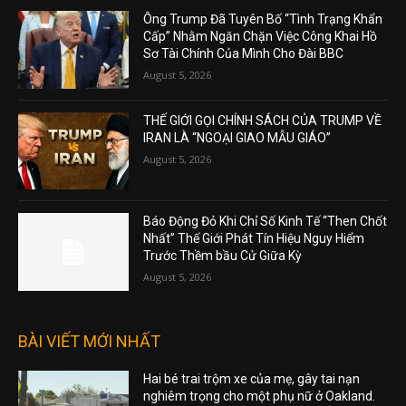
Ông Trump Đã Tuyên Bố “Tình Trạng Khẩn
Cấp” Nhằm Ngăn Chặn Việc Công Khai Hồ
Sơ Tài Chính Của Mình Cho Đài BBC
August 5, 2026
THẾ GIỚI GỌI CHÍNH SÁCH CỦA TRUMP VỀ
IRAN LÀ “NGOẠI GIAO MẪU GIÁO”
August 5, 2026
Báo Động Đỏ Khi Chỉ Số Kinh Tế “Then Chốt
Nhất” Thế Giới Phát Tín Hiệu Nguy Hiểm
Trước Thềm bầu Cử Giữa Kỳ
August 5, 2026
BÀI VIẾT MỚI NHẤT
Hai bé trai trộm xe của mẹ, gây tai nạn
nghiêm trọng cho một phụ nữ ở Oakland.