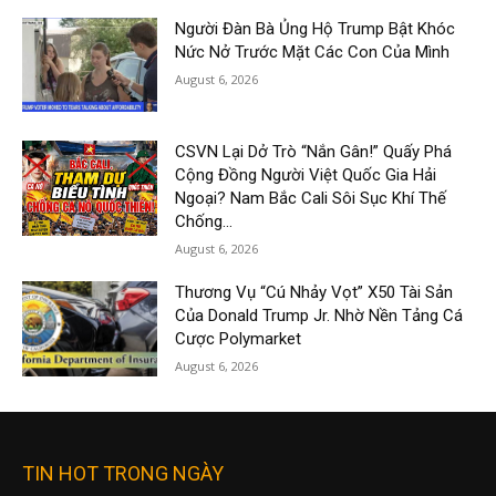
Người Đàn Bà Ủng Hộ Trump Bật Khóc
Nức Nở Trước Mặt Các Con Của Mình
August 6, 2026
CSVN Lại Dở Trò “Nắn Gân!” Quấy Phá
Cộng Đồng Người Việt Quốc Gia Hải
Ngoại? Nam Bắc Cali Sôi Sục Khí Thế
Chống...
August 6, 2026
Thương Vụ “Cú Nhảy Vọt” X50 Tài Sản
Của Donald Trump Jr. Nhờ Nền Tảng Cá
Cược Polymarket
August 6, 2026
TIN HOT TRONG NGÀY