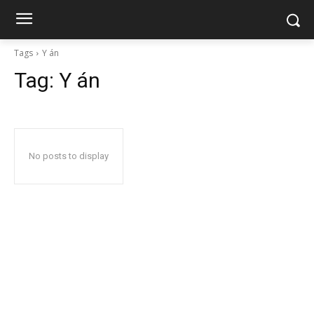
Tags
Y án
Tag:
Y án
No posts to display