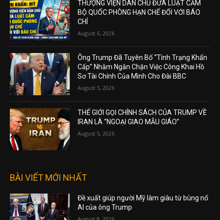
THƯỢNG VIỆN DÂN CHỦ ĐƯA LUẬT CẤM
BỘ QUỐC PHÒNG HẠN CHẾ ĐỐI VỚI BÁO
CHÍ
August 6, 2026
Ông Trump Đã Tuyên Bố “Tình Trạng Khẩn
Cấp” Nhằm Ngăn Chặn Việc Công Khai Hồ
Sơ Tài Chính Của Mình Cho Đài BBC
August 5, 2026
THẾ GIỚI GỌI CHÍNH SÁCH CỦA TRUMP VỀ
IRAN LÀ “NGOẠI GIAO MẪU GIÁO”
August 5, 2026
BÀI VIẾT MỚI NHẤT
Đề xuất giúp người Mỹ làm giàu từ bùng nổ
AI của ông Trump
August 8, 2026