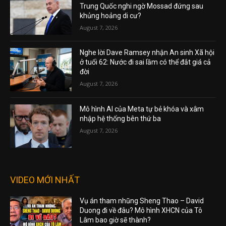
Trung Quốc nghi ngờ Mossad đứng sau
khủng hoảng di cư?
August 7, 2026
Nghe lời Dave Ramsey nhận An sinh Xã hội
ở tuổi 62: Nước đi sai lầm có thể đắt giá cả
đời
August 7, 2026
Mô hình AI của Meta tự bẻ khóa và xâm
nhập hệ thống bên thứ ba
August 7, 2026
VIDEO MỚI NHẤT
Vụ án tham nhũng Sheng Thao – David
Duong đi về đâu? Mô hình XHCN của Tô
Lâm bao giờ sẽ thành?