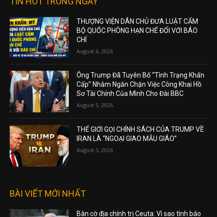
TIN HOT TRONG NGÀY
THƯỢNG VIỆN DÂN CHỦ ĐƯA LUẬT CẤM
BỘ QUỐC PHÒNG HẠN CHẾ ĐỐI VỚI BÁO
CHÍ
August 6, 2026
Ông Trump Đã Tuyên Bố “Tình Trạng Khẩn
Cấp” Nhằm Ngăn Chặn Việc Công Khai Hồ
Sơ Tài Chính Của Mình Cho Đài BBC
August 5, 2026
THẾ GIỚI GỌI CHÍNH SÁCH CỦA TRUMP VỀ
IRAN LÀ “NGOẠI GIAO MẪU GIÁO”
August 5, 2026
BÀI VIẾT MỚI NHẤT
Bàn cờ địa chính trị Ceuta: Vì sao tình báo