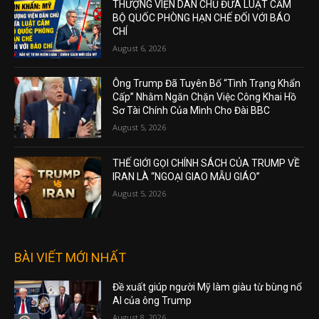
THƯỢNG VIỆN DÂN CHỦ ĐƯA LUẬT CẤM
BỘ QUỐC PHÒNG HẠN CHẾ ĐỐI VỚI BÁO
CHÍ
August 6, 2026
Ông Trump Đã Tuyên Bố “Tình Trạng Khẩn
Cấp” Nhằm Ngăn Chặn Việc Công Khai Hồ
Sơ Tài Chính Của Mình Cho Đài BBC
August 5, 2026
THẾ GIỚI GỌI CHÍNH SÁCH CỦA TRUMP VỀ
IRAN LÀ “NGOẠI GIAO MẪU GIÁO”
August 5, 2026
BÀI VIẾT MỚI NHẤT
Đề xuất giúp người Mỹ làm giàu từ bùng nổ
AI của ông Trump
August 8, 2026