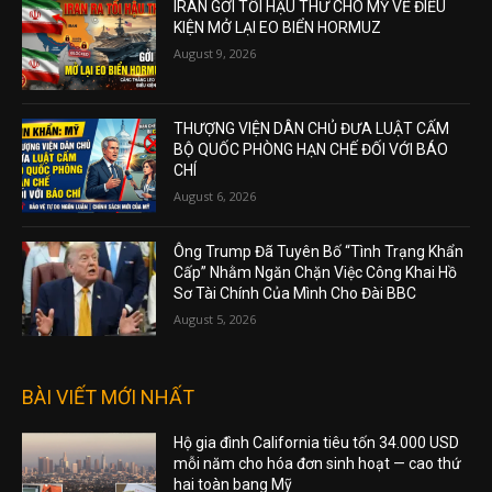
IRAN GỞI TỐI HẬU THƯ CHO MỸ VỀ ĐIỀU
KIỆN MỞ LẠI EO BIỂN HORMUZ
August 9, 2026
THƯỢNG VIỆN DÂN CHỦ ĐƯA LUẬT CẤM
BỘ QUỐC PHÒNG HẠN CHẾ ĐỐI VỚI BÁO
CHÍ
August 6, 2026
Ông Trump Đã Tuyên Bố “Tình Trạng Khẩn
Cấp” Nhằm Ngăn Chặn Việc Công Khai Hồ
Sơ Tài Chính Của Mình Cho Đài BBC
August 5, 2026
BÀI VIẾT MỚI NHẤT
Hộ gia đình California tiêu tốn 34.000 USD
mỗi năm cho hóa đơn sinh hoạt — cao thứ
hai toàn bang Mỹ