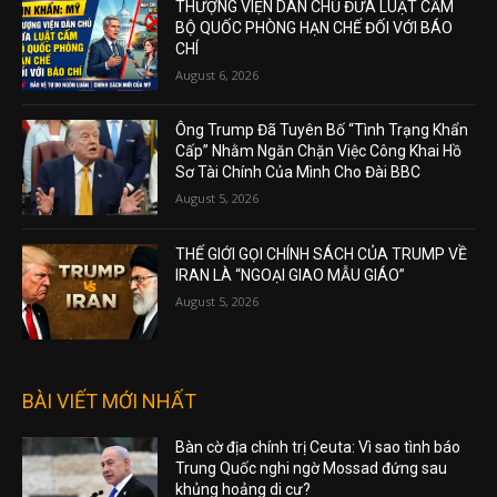
THƯỢNG VIỆN DÂN CHỦ ĐƯA LUẬT CẤM
BỘ QUỐC PHÒNG HẠN CHẾ ĐỐI VỚI BÁO
CHÍ
August 6, 2026
Ông Trump Đã Tuyên Bố “Tình Trạng Khẩn
Cấp” Nhằm Ngăn Chặn Việc Công Khai Hồ
Sơ Tài Chính Của Mình Cho Đài BBC
August 5, 2026
THẾ GIỚI GỌI CHÍNH SÁCH CỦA TRUMP VỀ
IRAN LÀ “NGOẠI GIAO MẪU GIÁO”
August 5, 2026
BÀI VIẾT MỚI NHẤT
Bàn cờ địa chính trị Ceuta: Vì sao tình báo
Trung Quốc nghi ngờ Mossad đứng sau
khủng hoảng di cư?