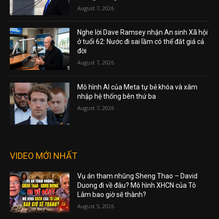
August 7, 2026
Nghe lời Dave Ramsey nhận An sinh Xã hội
ở tuổi 62: Nước đi sai lầm có thể đắt giá cả
đời
August 7, 2026
Mô hình AI của Meta tự bẻ khóa và xâm
nhập hệ thống bên thứ ba
August 7, 2026
VIDEO MỚI NHẤT
Vụ án tham nhũng Sheng Thao – David
Duong đi về đâu? Mô hình XHCN của Tô
Lâm bao giờ sẽ thành?
August 5, 2026