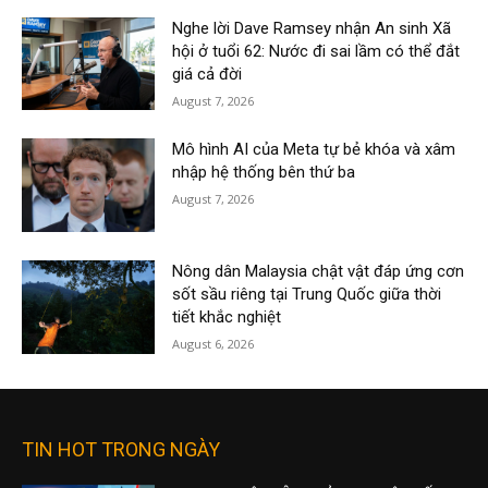
Nghe lời Dave Ramsey nhận An sinh Xã
hội ở tuổi 62: Nước đi sai lầm có thể đắt
giá cả đời
August 7, 2026
Mô hình AI của Meta tự bẻ khóa và xâm
nhập hệ thống bên thứ ba
August 7, 2026
Nông dân Malaysia chật vật đáp ứng cơn
sốt sầu riêng tại Trung Quốc giữa thời
tiết khắc nghiệt
August 6, 2026
TIN HOT TRONG NGÀY