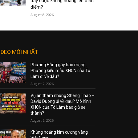
đẩy cuộc khủng hoảng lên đỉnh
điểm?
August 8, 2026
IDEO MỚI NHẤT
Phương Hằng gây bão mạng,
Phường kiểu mẫu XHCN của Tô
Lâm đi về đâu?
August 7, 2026
Vụ án tham nhũng Sheng Thao –
David Duong đi về đâu? Mô hình
XHCN của Tô Lâm bao giờ sẽ
thành?
August 5, 2026
Khủng hoảng kim cương vàng