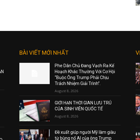
BÀI VIẾT MỚI NHẤT
V
Phe Dân Chủ Đang Vạch Ra Kế
ẠN
Hoạch Khác Thường Với Cơ Hội
“Buộc Ông Trump Phải Chịu
Trách Nhiệm Giải Trình”.
August 8, 2026
GIỚI HẠN THỜI GIAN LƯU TRÚ
CỦA SINH VIÊN QUỐC TẾ
August 8, 2026
Đề xuất giúp người Mỹ làm giàu
từ bùng nổ AI của ông Trump