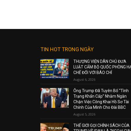
TIN HOT TRONG NGÀY
THƯỢNG VIỆN DÂN CHỦ ĐƯA
LUẬT CẤM BỘ QUỐC PHÒNG H
CHẾ ĐỐI VỚI BÁO CHÍ
August 6, 2026
Ông Trump Đã Tuyên Bố “Tình
Trạng Khẩn Cấp” Nhằm Ngăn
Chặn Việc Công Khai Hồ Sơ Tài
Chính Của Mình Cho Đài BBC
August 5, 2026
THẾ GIỚI GỌI CHÍNH SÁCH CỦA