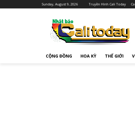
Sunday, August 9, 2026
Truyền Hình Cali Today
Ca
CỘNG ĐỒNG
HOA KỲ
THẾ GIỚI
V