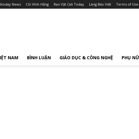
litoday News
Cõi Vĩnh Hằng
Rao Vặt Cali Today
Làng Báo Việt
Terms of Use
IỆT NAM
BÌNH LUẬN
GIÁO DỤC & CÔNG NGHỆ
PHỤ N