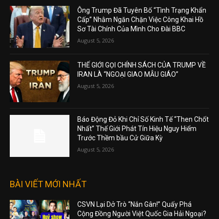
Ông Trump Đã Tuyên Bố “Tình Trạng Khẩn
Cấp” Nhằm Ngăn Chặn Việc Công Khai Hồ
Sơ Tài Chính Của Mình Cho Đài BBC
August 5, 2026
THẾ GIỚI GỌI CHÍNH SÁCH CỦA TRUMP VỀ
IRAN LÀ “NGOẠI GIAO MẪU GIÁO”
August 5, 2026
Báo Động Đỏ Khi Chỉ Số Kinh Tế “Then Chốt
Nhất” Thế Giới Phát Tín Hiệu Nguy Hiểm
Trước Thềm bầu Cử Giữa Kỳ
August 5, 2026
BÀI VIẾT MỚI NHẤT
CSVN Lại Dở Trò “Nắn Gân!” Quấy Phá
Cộng Đồng Người Việt Quốc Gia Hải Ngoại?