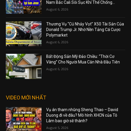
Nam Bắc Cali Sôi Sục Khí Thế Chống...
August 6, 2026
Thương Vụ “Cú Nhảy Vọt” X50 Tài Sản Của
Donald Trump Jr. Nhờ Nền Tảng Cá Cược
Polymarket
August 6, 2026
Bất Động Sản Mỹ Đảo Chiều: “Thời Cơ
Vàng” Cho Người Mua Căn Nhà Đầu Tiên
August 6, 2026
VIDEO MỚI NHẤT
Vụ án tham nhũng Sheng Thao – David
Duong đi về đâu? Mô hình XHCN của Tô
Lâm bao giờ sẽ thành?
August 5, 2026