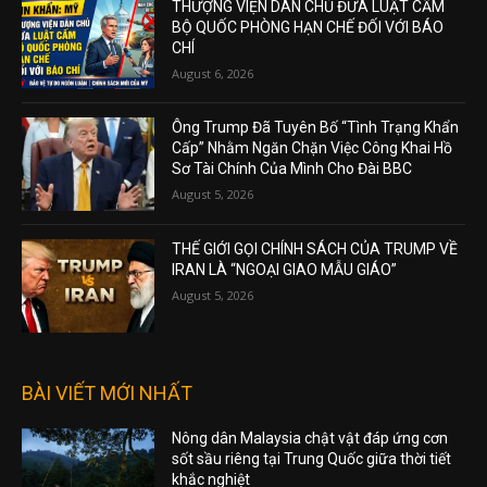
THƯỢNG VIỆN DÂN CHỦ ĐƯA LUẬT CẤM
BỘ QUỐC PHÒNG HẠN CHẾ ĐỐI VỚI BÁO
CHÍ
August 6, 2026
Ông Trump Đã Tuyên Bố “Tình Trạng Khẩn
Cấp” Nhằm Ngăn Chặn Việc Công Khai Hồ
Sơ Tài Chính Của Mình Cho Đài BBC
August 5, 2026
THẾ GIỚI GỌI CHÍNH SÁCH CỦA TRUMP VỀ
IRAN LÀ “NGOẠI GIAO MẪU GIÁO”
August 5, 2026
BÀI VIẾT MỚI NHẤT
Nông dân Malaysia chật vật đáp ứng cơn
sốt sầu riêng tại Trung Quốc giữa thời tiết
khắc nghiệt